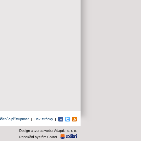
ášení o přístupnosti
|
Tisk stránky
|
Facebook
Twitter
RSS
Design a tvorba webu: Adaptic, s. r. o.
Redakční systém Colibri