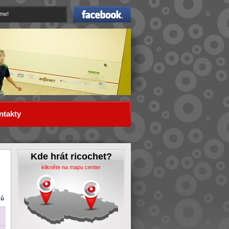
Facebook
eme!
ntakty
Kde hrát ricochet?
klikněte na mapu center
dů