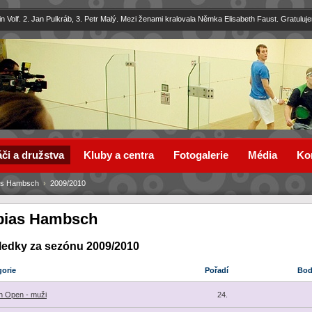
in Volf. 2. Jan Pulkráb, 3. Petr Malý. Mezi ženami kralovala Němka Elisabeth Faust. Gratuluj
či a družstva
Kluby a centra
Fotogalerie
Média
Ko
as Hambsch
›
2009/2010
bias Hambsch
ledky za sezónu 2009/2010
gorie
Pořadí
Bo
 Open - muži
24.