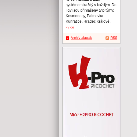
systémem každý s každým. Do
ligy jsou přihlášeny tyto týmy:
Kosmonosy, Palmovka,
Kunratice, Hradec Králové.
více
Archív aktualit
RSS