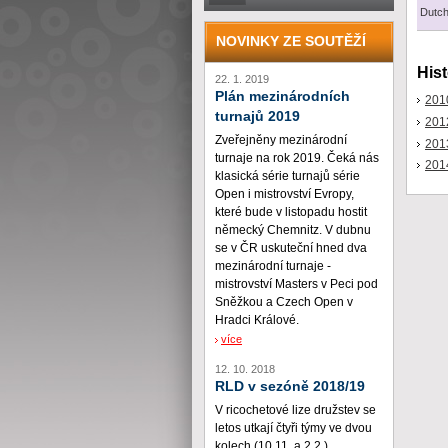
Dutc
NOVINKY ZE SOUTĚŽÍ
Hist
22. 1. 2019
Plán mezinárodních
201
turnajů 2019
201
Zveřejněny mezinárodní
201
turnaje na rok 2019. Čeká nás
201
klasická série turnajů série
Open i mistrovství Evropy,
které bude v listopadu hostit
německý Chemnitz. V dubnu
se v ČR uskuteční hned dva
mezinárodní turnaje -
mistrovství Masters v Peci pod
Sněžkou a Czech Open v
Hradci Králové.
více
12. 10. 2018
RLD v sezóně 2018/19
V ricochetové lize družstev se
letos utkají čtyři týmy ve dvou
kolech (10.11. a 2.2.)