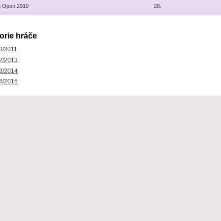
h Open 2010
28.
orie hráče
0/2011
2/2013
3/2014
4/2015