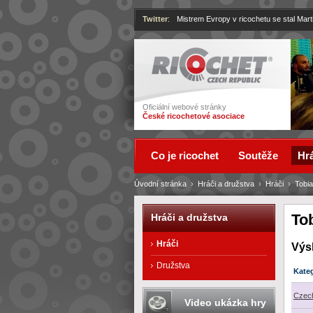
Twitter
:
Mistrem Evropy v ricochetu se stal Mart
Ricochet
Oficiální webové stránky
České ricochetové asociace
Co je ricochet
Soutěže
Hrá
Úvodní stránka
›
Hráči a družstva
›
Hráči
›
Tobi
To
Hráči a družstva
Hráči
Výs
Družstva
Kate
Czech
Video ukázka hry