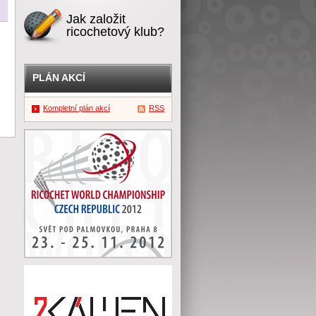
Jak založit
ricochetový klub?
PLÁN AKCÍ
Kompletní plán akcí
RSS