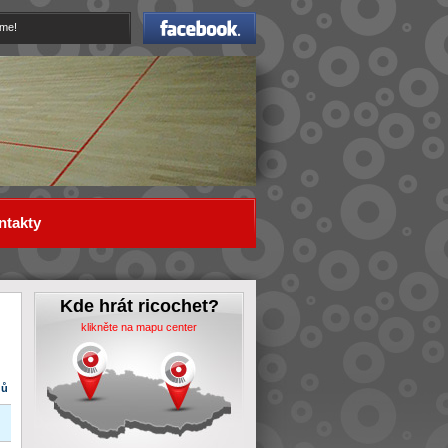
Facebook
eme!
ntakty
Kde hrát ricochet?
klikněte na mapu center
dů