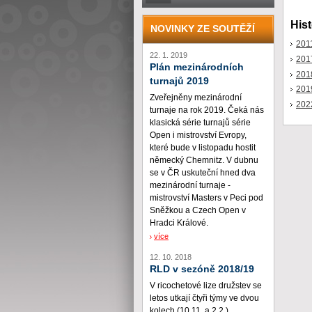
Hist
NOVINKY ZE SOUTĚŽÍ
201
22. 1. 2019
201
Plán mezinárodních
201
turnajů 2019
201
Zveřejněny mezinárodní
202
turnaje na rok 2019. Čeká nás
klasická série turnajů série
Open i mistrovství Evropy,
které bude v listopadu hostit
německý Chemnitz. V dubnu
se v ČR uskuteční hned dva
mezinárodní turnaje -
mistrovství Masters v Peci pod
Sněžkou a Czech Open v
Hradci Králové.
více
12. 10. 2018
RLD v sezóně 2018/19
V ricochetové lize družstev se
letos utkají čtyři týmy ve dvou
kolech (10.11. a 2.2.)