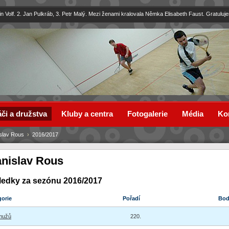
in Volf. 2. Jan Pulkráb, 3. Petr Malý. Mezi ženami kralovala Němka Elisabeth Faust. Gratuluj
či a družstva
Kluby a centra
Fotogalerie
Média
Ko
islav Rous
›
2016/2017
anislav Rous
ledky za sezónu 2016/2017
gorie
Pořadí
Bo
mužů
220.