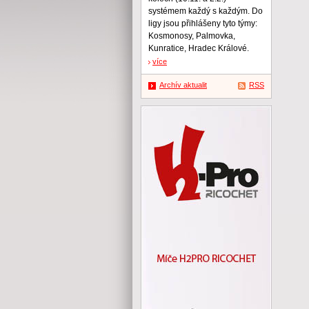
systémem každý s každým. Do
ligy jsou přihlášeny tyto týmy:
Kosmonosy, Palmovka,
Kunratice, Hradec Králové.
více
Archív aktualit
RSS