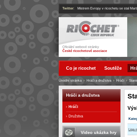
Twitter
:
Mistrem Evropy v ricochetu se stal Mart
Ricochet
Oficiální webové stránky
České ricochetové asociace
Co je ricochet
Soutěže
Hrá
Úvodní stránka
›
Hráči a družstva
›
Hráči
›
Stan
St
Hráči a družstva
Hráči
Výs
Družstva
Kate
Liga 
Video ukázka hry