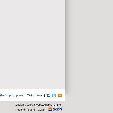
ášení o přístupnosti
|
Tisk stránky
|
Facebook
Twitter
RSS
Design a tvorba webu: Adaptic, s. r. o.
Redakční systém Colibri