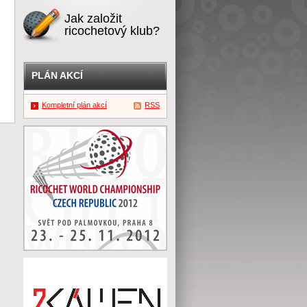
Jak založit
ricochetový klub?
PLÁN AKCÍ
Kompletní plán akcí
RSS