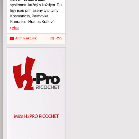
systémem každý s každým. Do
ligy jsou přihlášeny tyto týmy:
Kosmonosy, Palmovka,
Kunratice, Hradec Králové.
více
Archív aktualit
RSS