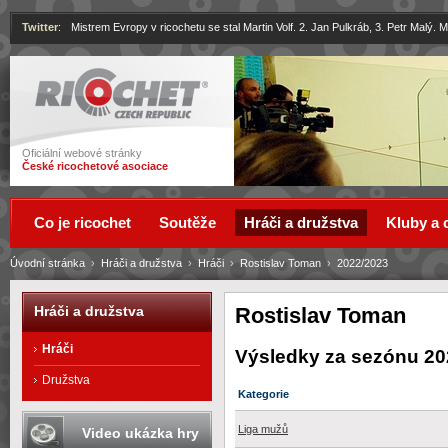
Twitter
:
Mistrem Evropy v ricochetu se stal Martin Volf. 2. Jan Pulkráb, 3. Petr Malý.
Ricochet
Oficiální webové stránky
České ricochetové asociace
Co je ricochet
Soutěže
Hráči a družstva
Kluby a 
Úvodní stránka
›
Hráči a družstva
›
Hráči
›
Rostislav Toman
›
2022/2023
Rostislav Toman
Hráči a družstva
Hráči
Výsledky za sezónu 20
Družstva
Kategorie
Liga mužů
Video ukázka hry