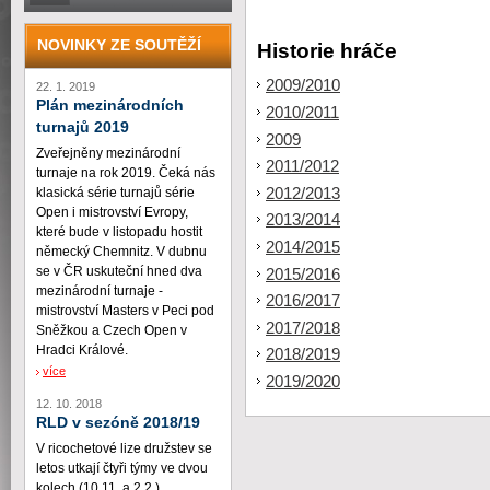
NOVINKY ZE SOUTĚŽÍ
Historie hráče
2009/2010
22. 1. 2019
Plán mezinárodních
2010/2011
turnajů 2019
2009
Zveřejněny mezinárodní
2011/2012
turnaje na rok 2019. Čeká nás
2012/2013
klasická série turnajů série
Open i mistrovství Evropy,
2013/2014
které bude v listopadu hostit
2014/2015
německý Chemnitz. V dubnu
se v ČR uskuteční hned dva
2015/2016
mezinárodní turnaje -
2016/2017
mistrovství Masters v Peci pod
2017/2018
Sněžkou a Czech Open v
Hradci Králové.
2018/2019
více
2019/2020
12. 10. 2018
RLD v sezóně 2018/19
V ricochetové lize družstev se
letos utkají čtyři týmy ve dvou
kolech (10.11. a 2.2.)