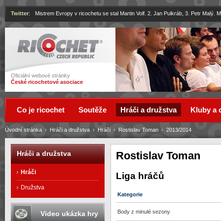
Twitter
:
Mistrem Evropy v ricochetu se stal Martin Volf. 2. Jan Pulkráb, 3. Petr Malý.
Ricochet
Oficiální webové stránky
České ricochetové asociace
Co je ricochet
Soutěže
Hráči a družstva
Kluby a 
Úvodní stránka
›
Hráči a družstva
›
Hráči
›
Rostislav Toman
›
2013/2014
Rostislav Toman
Hráči a družstva
Hráči
Liga hráčů
Družstva
Kategorie
Body z minulé sezony
Video ukázka hry