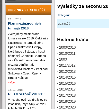
Výsledky za sezónu 20
NOVINKY ZE SOUTĚŽÍ
Kategorie
22. 1. 2019
Plán mezinárodních
Liga mužů
turnajů 2019
Zveřejněny mezinárodní
turnaje na rok 2019. Čeká nás
Historie hráče
klasická série turnajů série
2009/2010
Open i mistrovství Evropy,
které bude v listopadu hostit
2010/2011
německý Chemnitz. V dubnu
2009
se v ČR uskuteční hned dva
mezinárodní turnaje -
2011/2012
mistrovství Masters v Peci pod
2012/2013
Sněžkou a Czech Open v
2014/2015
Hradci Králové.
více
2015/2016
2016/2017
12. 10. 2018
RLD v sezóně 2018/19
2017/2018
V ricochetové lize družstev se
2018/2019
letos utkají čtyři týmy ve dvou
2019/2020
kolech (10.11. a 2.2.)