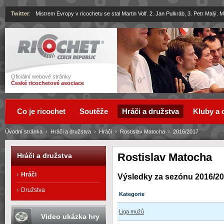
Twitter
:
Mistrem Evropy v ricochetu se stal Martin Volf. 2. Jan Pulkráb, 3. Petr Malý.
Ricochet
Oficiální webové stránky
České ricochetové asociace
Co je ricochet
Soutěže
Hráči a družstva
Kluby a 
Úvodní stránka
›
Hráči a družstva
›
Hráči
›
Rostislav Matocha
›
2016/2017
Rostislav Matocha
Hráči a družstva
Hráči
Výsledky za sezónu 2016/2
Družstva
Kategorie
Liga mužů
Video ukázka hry