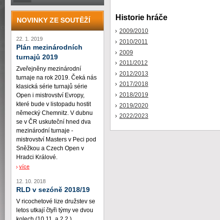
Historie hráče
NOVINKY ZE SOUTĚŽÍ
2009/2010
22. 1. 2019
2010/2011
Plán mezinárodních
2009
turnajů 2019
2011/2012
Zveřejněny mezinárodní
2012/2013
turnaje na rok 2019. Čeká nás
2017/2018
klasická série turnajů série
2018/2019
Open i mistrovství Evropy,
které bude v listopadu hostit
2019/2020
německý Chemnitz. V dubnu
2022/2023
se v ČR uskuteční hned dva
mezinárodní turnaje -
mistrovství Masters v Peci pod
Sněžkou a Czech Open v
Hradci Králové.
více
12. 10. 2018
RLD v sezóně 2018/19
V ricochetové lize družstev se
letos utkají čtyři týmy ve dvou
kolech (10.11. a 2.2.)