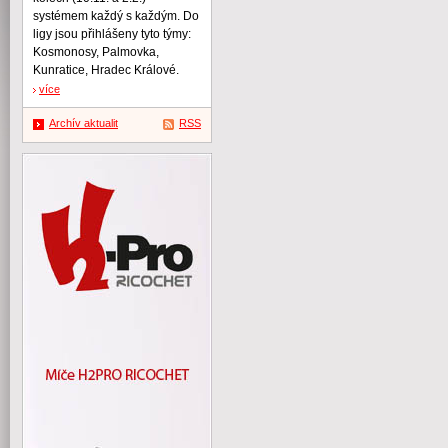
systémem každý s každým. Do
ligy jsou přihlášeny tyto týmy:
Kosmonosy, Palmovka,
Kunratice, Hradec Králové.
více
Archív aktualit
RSS