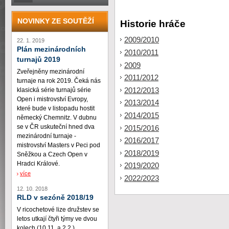
NOVINKY ZE SOUTĚŽÍ
Historie hráče
2009/2010
22. 1. 2019
Plán mezinárodních
2010/2011
turnajů 2019
2009
Zveřejněny mezinárodní
2011/2012
turnaje na rok 2019. Čeká nás
2012/2013
klasická série turnajů série
Open i mistrovství Evropy,
2013/2014
které bude v listopadu hostit
2014/2015
německý Chemnitz. V dubnu
se v ČR uskuteční hned dva
2015/2016
mezinárodní turnaje -
2016/2017
mistrovství Masters v Peci pod
2018/2019
Sněžkou a Czech Open v
Hradci Králové.
2019/2020
více
2022/2023
12. 10. 2018
RLD v sezóně 2018/19
V ricochetové lize družstev se
letos utkají čtyři týmy ve dvou
kolech (10.11. a 2.2.)