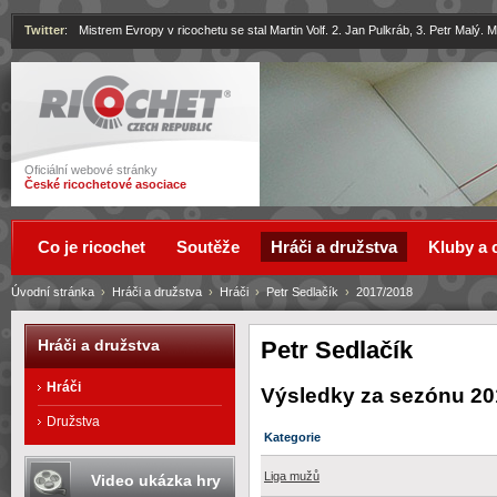
Twitter
:
Mistrem Evropy v ricochetu se stal Martin Volf. 2. Jan Pulkráb, 3. Petr Malý.
Ricochet
Oficiální webové stránky
České ricochetové asociace
Co je ricochet
Soutěže
Hráči a družstva
Kluby a 
Úvodní stránka
›
Hráči a družstva
›
Hráči
›
Petr Sedlačík
›
2017/2018
Petr Sedlačík
Hráči a družstva
Hráči
Výsledky za sezónu 20
Družstva
Kategorie
Liga mužů
Video ukázka hry