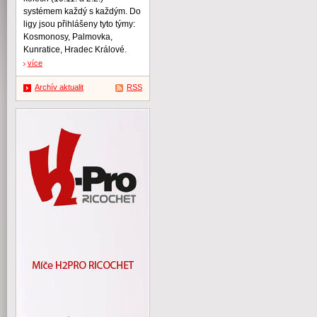
systémem každý s každým. Do
ligy jsou přihlášeny tyto týmy:
Kosmonosy, Palmovka,
Kunratice, Hradec Králové.
více
Archív aktualit
RSS