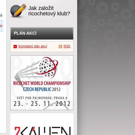
Jak založit
ricochetový klub?
dů
96
PLÁN AKCÍ
Kompletní plán akcí
RSS