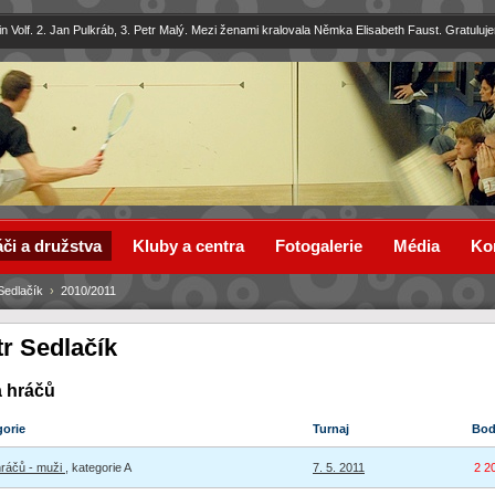
in Volf. 2. Jan Pulkráb, 3. Petr Malý. Mezi ženami kralovala Němka Elisabeth Faust. Gratuluj
či a družstva
Kluby a centra
Fotogalerie
Média
Ko
Sedlačík
›
2010/2011
tr Sedlačík
a hráčů
gorie
Turnaj
Bo
hráčů - muži
, kategorie A
7. 5. 2011
2 2