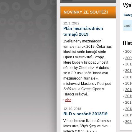
Výs
NOVINKY ZE SOUTĚŽÍ
Kate
22. 1. 2019
Liga 
Plán mezinárodních
turnajů 2019
Zveřejněny mezinárodní
Hist
turnaje na rok 2019. Čeká nás
200
klasická série turnajů série
Open i mistrovství Evropy,
200
které bude v listopadu hostit
201
německý Chemnitz. V dubnu
201
se v ČR uskuteční hned dva
201
mezinárodní turnaje -
201
mistrovství Masters v Peci pod
Sněžkou a Czech Open v
201
Hradci Králové.
201
více
201
201
12. 10. 2018
RLD v sezóně 2018/19
201
V ricochetové lize družstev se
202
letos utkají čtyři týmy ve dvou
kolech (10.11. a 2.2.)