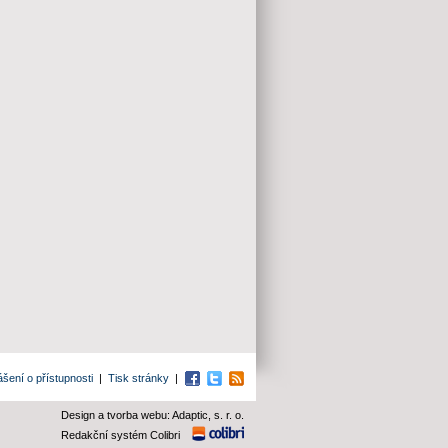
ášení o přístupnosti
|
Tisk stránky
|
Facebook
Twitter
RSS
Design a tvorba webu: Adaptic, s. r. o.
Redakční systém Colibri