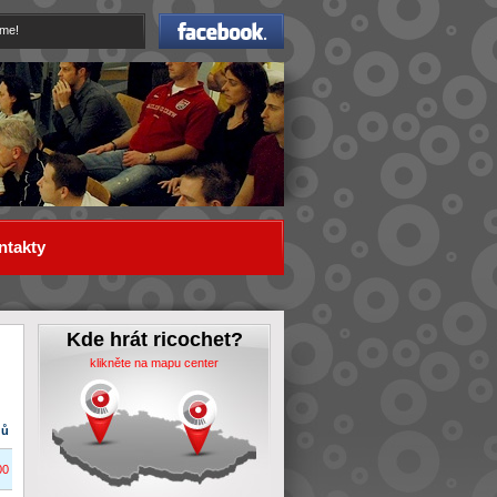
Facebook
eme!
ntakty
Kde hrát ricochet?
klikněte na mapu center
dů
00