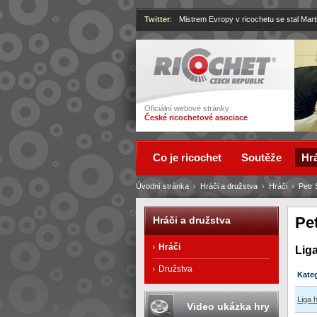
Twitter
:
Mistrem Evropy v ricochetu se stal Mart
Ricochet
Oficiální webové stránky
České ricochetové asociace
Co je ricochet
Soutěže
Hrá
Úvodní stránka
›
Hráči a družstva
›
Hráči
›
Petr 
Pe
Hráči a družstva
Hráči
Lig
Družstva
Kate
Liga 
Video ukázka hry