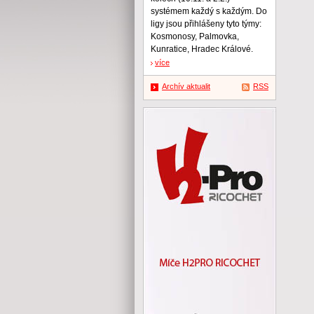
systémem každý s každým. Do
ligy jsou přihlášeny tyto týmy:
Kosmonosy, Palmovka,
Kunratice, Hradec Králové.
více
Archív aktualit
RSS