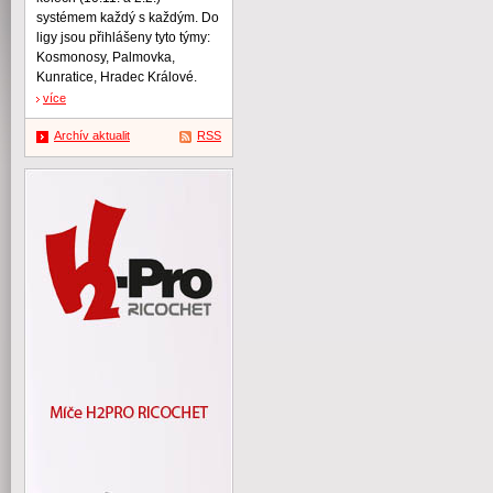
systémem každý s každým. Do
ligy jsou přihlášeny tyto týmy:
Kosmonosy, Palmovka,
Kunratice, Hradec Králové.
více
Archív aktualit
RSS