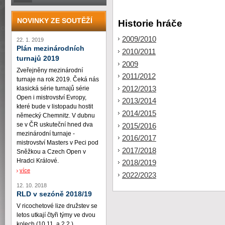
NOVINKY ZE SOUTĚŽÍ
Historie hráče
2009/2010
22. 1. 2019
Plán mezinárodních
2010/2011
turnajů 2019
2009
Zveřejněny mezinárodní
2011/2012
turnaje na rok 2019. Čeká nás
2012/2013
klasická série turnajů série
Open i mistrovství Evropy,
2013/2014
které bude v listopadu hostit
2014/2015
německý Chemnitz. V dubnu
se v ČR uskuteční hned dva
2015/2016
mezinárodní turnaje -
2016/2017
mistrovství Masters v Peci pod
2017/2018
Sněžkou a Czech Open v
Hradci Králové.
2018/2019
více
2022/2023
12. 10. 2018
RLD v sezóně 2018/19
V ricochetové lize družstev se
letos utkají čtyři týmy ve dvou
kolech (10.11. a 2.2.)