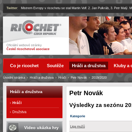
Twitter
:
Mistrem Evropy v ricochetu se stal Martin Volf. 2. Jan Pulkráb, 3. Petr Malý.
Ricochet
Oficiální webové stránky
České ricochetové asociace
Co je ricochet
Soutěže
Hráči a družstva
Kluby a 
Úvodní stránka
›
Hráči a družstva
›
Hráči
›
Petr Novák
›
2019/2020
Petr Novák
Hráči a družstva
Hráči
Výsledky za sezónu 20
Družstva
Kategorie
Liga mužů
Video ukázka hry