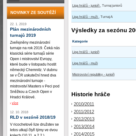
Liga hráčů - junioři
, Turnaj juniorů
NOVINKY ZE SOUTĚŽÍ
Liga hráčů - muži
, Turnaj A
22. 1. 2019
Plán mezinárodních
Výsledky za sezónu 20
turnajů 2019
Kategorie
Zveřejněny mezinárodní
turnaje na rok 2019. Čeká nás
Liga hráčů - junioři
klasická série turnajů série
Open i mistrovství Evropy,
Liga hráčů - muži
které bude v listopadu hostit
německý Chemnitz. V dubnu
Mistrovství republiky - junioři
se v ČR uskuteční hned dva
mezinárodní turnaje -
mistrovství Masters v Peci pod
Sněžkou a Czech Open v
Historie hráče
Hradci Králové.
více
2010/2011
2011/2012
12. 10. 2018
RLD v sezóně 2018/19
2012/2013
V ricochetové lize družstev se
2013/2014
letos utkají čtyři týmy ve dvou
2014/2015
kolech (10.11. a 2.2.)