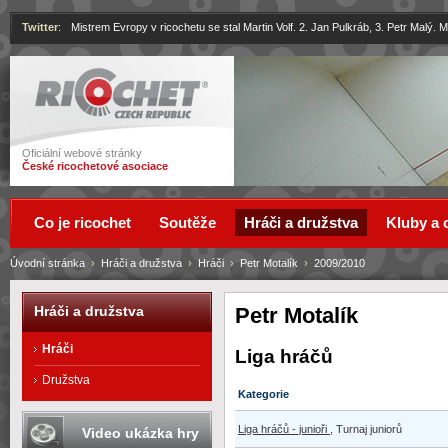
Twitter
:
Mistrem Evropy v ricochetu se stal Martin Volf. 2. Jan Pulkráb, 3. Petr Malý.
Ricochet
Oficiální webové stránky
České ricochetové asociace
Co je ricochet
Soutěže
Hráči a družstva
Kluby a 
Úvodní stránka
›
Hráči a družstva
›
Hráči
›
Petr Motalík
›
2009/2010
Petr Motalík
Hráči a družstva
Hráči
Liga hráčů
Družstva
Kategorie
Liga hráčů - junioři
, Turnaj juniorů
Video ukázka hry