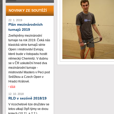
NOVINKY ZE SOUTĚŽÍ
22. 1. 2019
Plán mezinárodních
turnajů 2019
Zveřejněny mezinárodní
turnaje na rok 2019. Čeká nás
klasická série turnajů série
Open i mistrovství Evropy,
které bude v listopadu hostit
německý Chemnitz. V dubnu
se v ČR uskuteční hned dva
mezinárodní turnaje -
mistrovství Masters v Peci pod
Sněžkou a Czech Open v
Hradci Králové.
více
12. 10. 2018
RLD v sezóně 2018/19
V ricochetové lize družstev se
letos utkají čtyři týmy ve dvou
kolech (10.11. a 2.2.)