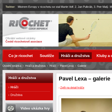
Twitter
:
Mistrem Evropy v ricochetu se stal Martin Volf. 2. Jan Pulkráb, 3. Petr Malý.
Ricochet
Oficiální webové stránky
České ricochetové asociace
Co je ricochet
Soutěže
Hráči a družstva
Kluby a 
Úvodní stránka
›
Hráči a družstva
›
Hráči
›
Pavel Lexa
›
Galerie
Pavel Lexa – galerie
Hráči a družstva
Hráči
Zpět na detail hráče
Družstva
Video ukázka hry