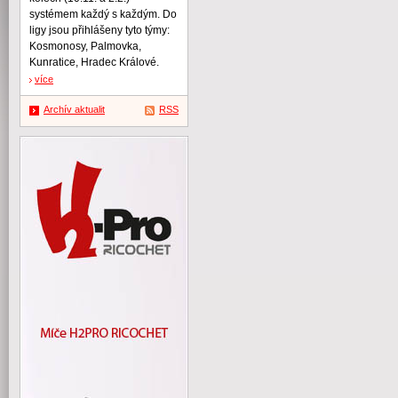
systémem každý s každým. Do
ligy jsou přihlášeny tyto týmy:
Kosmonosy, Palmovka,
Kunratice, Hradec Králové.
více
Archív aktualit
RSS