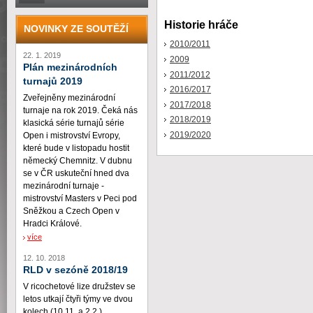
Historie hráče
NOVINKY ZE SOUTĚŽÍ
2010/2011
22. 1. 2019
2009
Plán mezinárodních
2011/2012
turnajů 2019
2016/2017
Zveřejněny mezinárodní
2017/2018
turnaje na rok 2019. Čeká nás
2018/2019
klasická série turnajů série
2019/2020
Open i mistrovství Evropy,
které bude v listopadu hostit
německý Chemnitz. V dubnu
se v ČR uskuteční hned dva
mezinárodní turnaje -
mistrovství Masters v Peci pod
Sněžkou a Czech Open v
Hradci Králové.
více
12. 10. 2018
RLD v sezóně 2018/19
V ricochetové lize družstev se
letos utkají čtyři týmy ve dvou
kolech (10.11. a 2.2.)