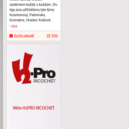
systémem každý s každým. Do
ligy jsou přihlášeny tyto týmy:
Kosmonosy, Palmovka,
Kunratice, Hradec Králové.
více
Archív aktualit
RSS