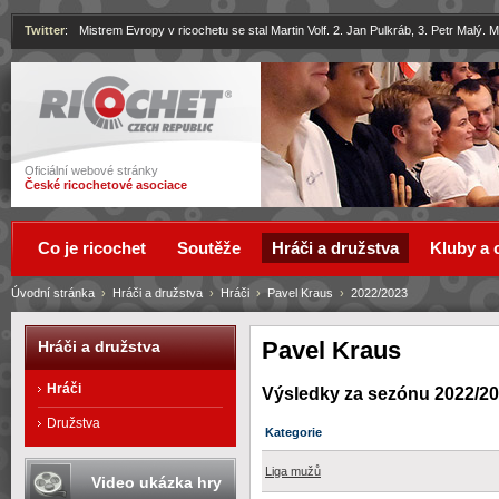
Twitter
:
Mistrem Evropy v ricochetu se stal Martin Volf. 2. Jan Pulkráb, 3. Petr Malý.
Ricochet
Oficiální webové stránky
České ricochetové asociace
Co je ricochet
Soutěže
Hráči a družstva
Kluby a 
Úvodní stránka
›
Hráči a družstva
›
Hráči
›
Pavel Kraus
›
2022/2023
Pavel Kraus
Hráči a družstva
Hráči
Výsledky za sezónu 2022/2
Družstva
Kategorie
Liga mužů
Video ukázka hry