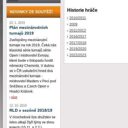
Historie hráče
NOVINKY ZE SOUTĚŽÍ
2010/2011
22. 1. 2019
2009
Plán mezinárodních
2011/2012
turnajů 2019
2016/2017
Zveřejněny mezinárodní
2017/2018
turnaje na rok 2019. Čeká nás
2019/2020
klasická série turnajů série
2022/2023
Open i mistrovství Evropy,
které bude v listopadu hostit
německý Chemnitz. V dubnu
se v ČR uskuteční hned dva
mezinárodní turnaje -
mistrovství Masters v Peci pod
Sněžkou a Czech Open v
Hradci Králové.
více
12. 10. 2018
RLD v sezóně 2018/19
V ricochetové lize družstev se
letos utkají čtyři týmy ve dvou
kolech (10.11. a 2.2.)