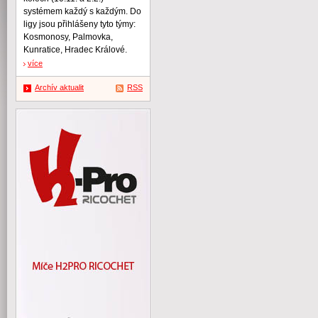
systémem každý s každým. Do
ligy jsou přihlášeny tyto týmy:
Kosmonosy, Palmovka,
Kunratice, Hradec Králové.
více
Archív aktualit
RSS