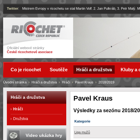
Twitter
:
Mistrem Evropy v ricochetu se stal Martin Volf. 2. Jan Pulkráb, 3. Petr Malý.
Ricochet
Oficiální webové stránky
České ricochetové asociace
Co je ricochet
Soutěže
Hráči a družstva
Kluby a 
Úvodní stránka
›
Hráči a družstva
›
Hráči
›
Pavel Kraus
›
2018/2019
Pavel Kraus
Hráči a družstva
Hráči
Výsledky za sezónu 2018/2
Družstva
Kategorie
Liga mužů
Video ukázka hry