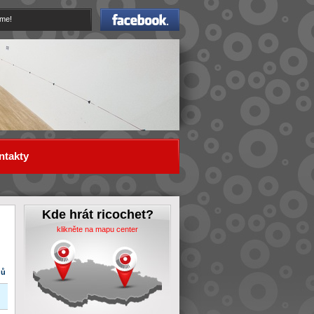
Facebook
eme!
ntakty
Kde hrát ricochet?
klikněte na mapu center
dů