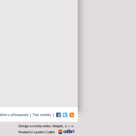
ášení o přístupnosti
|
Tisk stránky
|
Facebook
Twitter
RSS
Design a tvorba webu: Adaptic, s. r. o.
Redakční systém Colibri