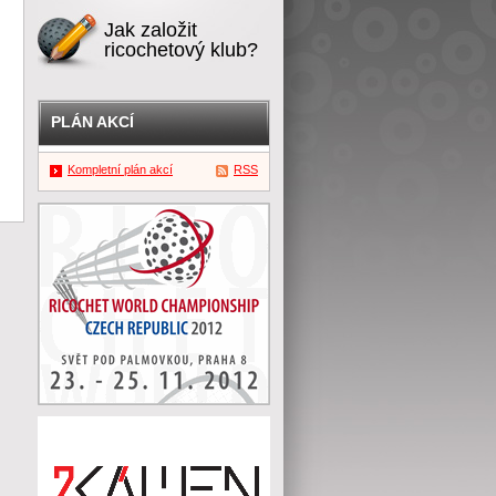
Jak založit
ricochetový klub?
PLÁN AKCÍ
Kompletní plán akcí
RSS