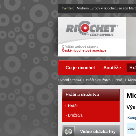
Twitter
:
Mistrem Evropy v ricochetu se stal Mart
Ricochet
Oficiální webové stránky
České ricochetové asociace
Co je ricochet
Soutěže
Hrá
Úvodní stránka
›
Hráči a družstva
›
Hráči
›
Micha
Mi
Hráči a družstva
Hráči
Výs
Družstva
Kate
Liga 
Video ukázka hry