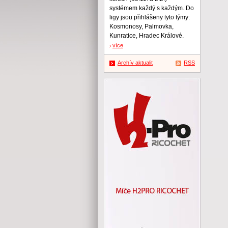
systémem každý s každým. Do
ligy jsou přihlášeny tyto týmy:
Kosmonosy, Palmovka,
Kunratice, Hradec Králové.
více
Archív aktualit
RSS