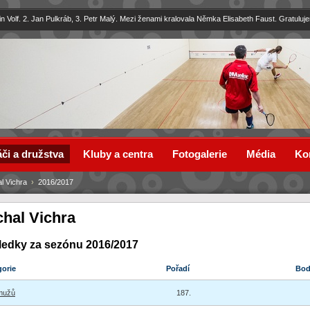
in Volf. 2. Jan Pulkráb, 3. Petr Malý. Mezi ženami kralovala Němka Elisabeth Faust. Gratuluj
či a družstva
Kluby a centra
Fotogalerie
Média
Ko
l Vichra
›
2016/2017
chal Vichra
ledky za sezónu 2016/2017
gorie
Pořadí
Bo
mužů
187.