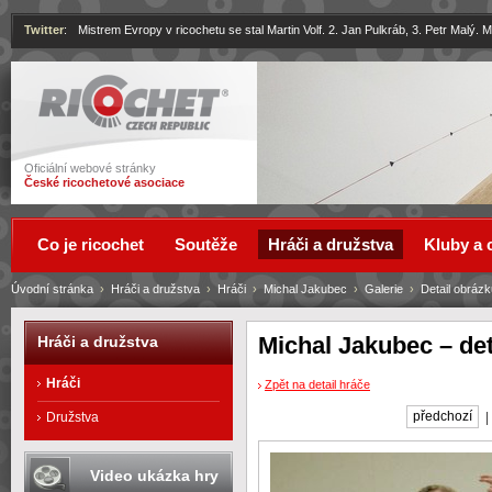
Twitter
:
Mistrem Evropy v ricochetu se stal Martin Volf. 2. Jan Pulkráb, 3. Petr Malý.
Ricochet
Oficiální webové stránky
České ricochetové asociace
Co je ricochet
Soutěže
Hráči a družstva
Kluby a 
Úvodní stránka
›
Hráči a družstva
›
Hráči
›
Michal Jakubec
›
Galerie
›
Detail obrázk
Michal Jakubec – det
Hráči a družstva
Hráči
Zpět na detail hráče
předchozí
Družstva
Video ukázka hry