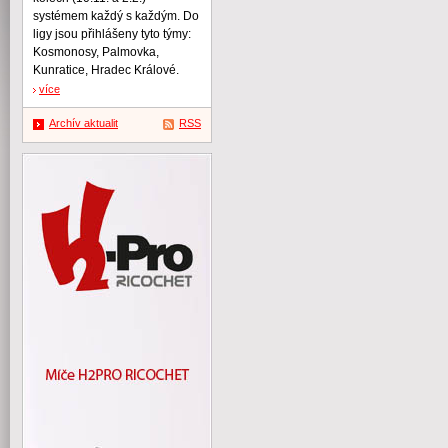
systémem každý s každým. Do
ligy jsou přihlášeny tyto týmy:
Kosmonosy, Palmovka,
Kunratice, Hradec Králové.
více
Archív aktualit
RSS