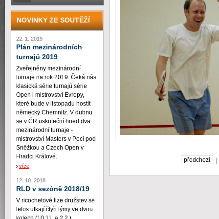
NOVINKY ZE SOUTĚŽÍ
22. 1. 2019
Plán mezinárodních
turnajů 2019
Zveřejněny mezinárodní
turnaje na rok 2019. Čeká nás
klasická série turnajů série
Open i mistrovství Evropy,
které bude v listopadu hostit
německý Chemnitz. V dubnu
se v ČR uskuteční hned dva
mezinárodní turnaje -
mistrovství Masters v Peci pod
Sněžkou a Czech Open v
Hradci Králové.
předchozí
více
12. 10. 2018
RLD v sezóně 2018/19
V ricochetové lize družstev se
letos utkají čtyři týmy ve dvou
kolech (10.11. a 2.2.)