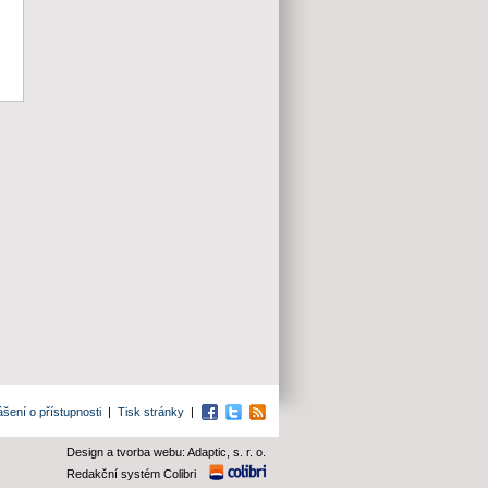
ášení o přístupnosti
|
Tisk stránky
|
Facebook
Twitter
RSS
Design a tvorba webu: Adaptic, s. r. o.
Redakční systém Colibri