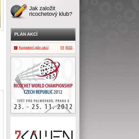
Jak založit
ricochetový klub?
PLÁN AKCÍ
Kompletní plán akcí
RSS