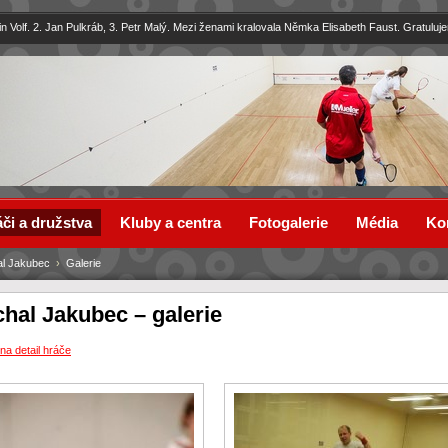
in Volf. 2. Jan Pulkráb, 3. Petr Malý. Mezi ženami kralovala Němka Elisabeth Faust. Gratuluj
či a družstva
Kluby a centra
Fotogalerie
Média
Ko
al Jakubec
›
Galerie
chal Jakubec – galerie
na detail hráče