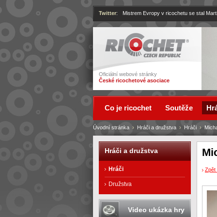
Twitter
:
Mistrem Evropy v ricochetu se stal Mart
Ricochet
Oficiální webové stránky
České ricochetové asociace
Co je ricochet
Soutěže
Hrá
Úvodní stránka
›
Hráči a družstva
›
Hráči
›
Mich
Mi
Hráči a družstva
Hráči
Zpět 
Družstva
Video ukázka hry