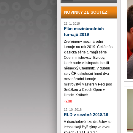
NOVINKY ZE SOUTĚŽÍ
22. 1. 2019
Plán mezinárodních
turnajů 2019
Zveřejněny mezinárodní
turnaje na rok 2019. Čeká nás
klasická série turnajů série
Open i mistrovství Evropy,
které bude v listopadu hostit
německý Chemnitz. V dubnu
se v ČR uskuteční hned dva
mezinárodní turnaje -
mistrovství Masters v Peci pod
Sněžkou a Czech Open v
Hradci Králové.
více
12. 10. 2018
RLD v sezóně 2018/19
V ricochetové lize družstev se
letos utkají čtyři týmy ve dvou
kolech (10.11. a 2.2.)