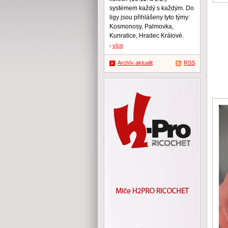
systémem každý s každým. Do
ligy jsou přihlášeny tyto týmy:
Kosmonosy, Palmovka,
Kunratice, Hradec Králové.
více
Archív aktualit
RSS