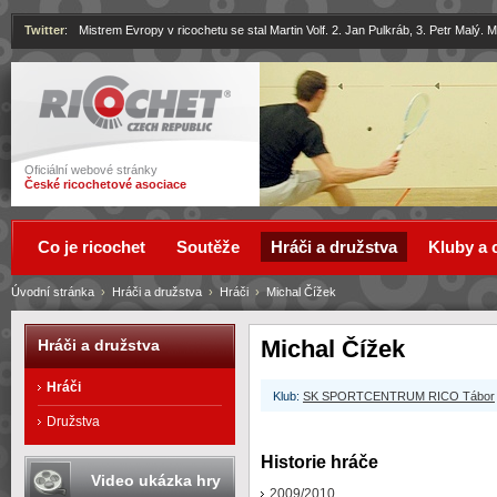
Twitter
:
Mistrem Evropy v ricochetu se stal Martin Volf. 2. Jan Pulkráb, 3. Petr Malý.
Ricochet
Oficiální webové stránky
České ricochetové asociace
Co je ricochet
Soutěže
Hráči a družstva
Kluby a 
Úvodní stránka
›
Hráči a družstva
›
Hráči
›
Michal Čížek
Michal Čížek
Hráči a družstva
Hráči
Klub:
SK SPORTCENTRUM RICO Tábor
Družstva
Historie hráče
Video ukázka hry
2009/2010