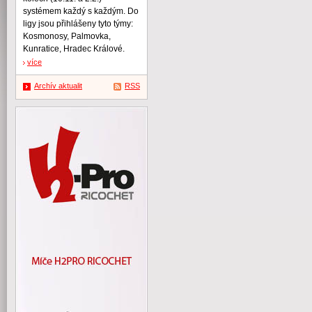
systémem každý s každým. Do
ligy jsou přihlášeny tyto týmy:
Kosmonosy, Palmovka,
Kunratice, Hradec Králové.
více
Archív aktualit
RSS