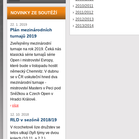
2010/2011
NOVINKY ZE SOUTĚŽÍ
2011/2012
2012/2013
22. 1. 2019
2013/2014
Plán mezinárodních
turnajů 2019
Zveřejněny mezinárodní
turnaje na rok 2019. Čeká nás
klasická série turnajů série
Open i mistrovství Evropy,
které bude v listopadu hostit
německý Chemnitz. V dubnu
se v ČR uskuteční hned dva
mezinárodní turnaje -
mistrovství Masters v Peci pod
Sněžkou a Czech Open v
Hradci Králové.
více
12. 10. 2018
RLD v sezóně 2018/19
V ricochetové lize družstev se
letos utkají čtyři týmy ve dvou
kolech (10.11. a 2.2.)