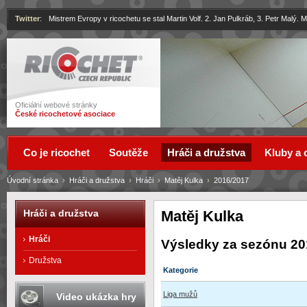
Twitter
:
Mistrem Evropy v ricochetu se stal Martin Volf. 2. Jan Pulkráb, 3. Petr Malý.
Ricochet
Oficiální webové stránky
České ricochetové asociace
Co je ricochet
Soutěže
Hráči a družstva
Kluby a 
Úvodní stránka
›
Hráči a družstva
›
Hráči
›
Matěj Kulka
›
2016/2017
Matěj Kulka
Hráči a družstva
Hráči
Výsledky za sezónu 20
Družstva
Kategorie
Liga mužů
Video ukázka hry