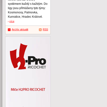
systémem každý s každým. Do
ligy jsou přihlášeny tyto týmy:
Kosmonosy, Palmovka,
Kunratice, Hradec Králové.
více
Archív aktualit
RSS