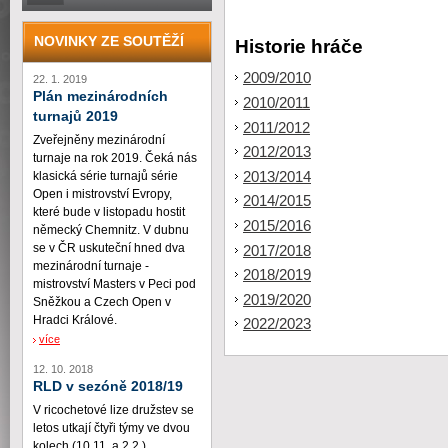
NOVINKY ZE SOUTĚŽÍ
Historie hráče
2009/2010
22. 1. 2019
Plán mezinárodních
2010/2011
turnajů 2019
2011/2012
Zveřejněny mezinárodní
2012/2013
turnaje na rok 2019. Čeká nás
2013/2014
klasická série turnajů série
Open i mistrovství Evropy,
2014/2015
které bude v listopadu hostit
2015/2016
německý Chemnitz. V dubnu
se v ČR uskuteční hned dva
2017/2018
mezinárodní turnaje -
2018/2019
mistrovství Masters v Peci pod
2019/2020
Sněžkou a Czech Open v
Hradci Králové.
2022/2023
více
12. 10. 2018
RLD v sezóně 2018/19
V ricochetové lize družstev se
letos utkají čtyři týmy ve dvou
kolech (10.11. a 2.2.)