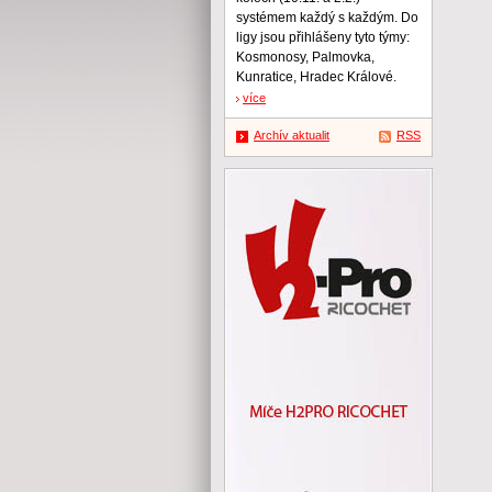
systémem každý s každým. Do
ligy jsou přihlášeny tyto týmy:
Kosmonosy, Palmovka,
Kunratice, Hradec Králové.
více
Archív aktualit
RSS