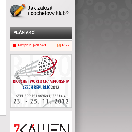
Jak založit
ricochetový klub?
PLÁN AKCÍ
Kompletní plán akcí
RSS