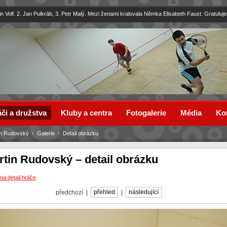
in Volf. 2. Jan Pulkráb, 3. Petr Malý. Mezi ženami kralovala Němka Elisabeth Faust. Gratuluj
či a družstva
Kluby a centra
Fotogalerie
Média
Ko
in Rudovský
›
Galerie
›
Detail obrázku
rtin Rudovský – detail obrázku
na detail hráče
předchozí |
přehled
|
následující