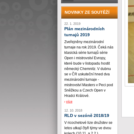
NOVINKY ZE SOUTĚŽÍ
22. 1. 2019
Plán mezinárodních
turnajů 2019
Zveřejněny mezinárodní
turnaje na rok 2019. Čeká nás
klasická série turnajů série
Open i mistrovství Evropy,
které bude v listopadu hostit
německý Chemnitz. V dubnu
se v ČR uskuteční hned dva
mezinárodní turnaje -
mistrovství Masters v Peci pod
Sněžkou a Czech Open v
Hradci Králové.
více
12. 10. 2018
RLD v sezóně 2018/19
V ricochetové lize družstev se
letos utkají čtyři týmy ve dvou
kolech (10.11. a 2.2.)