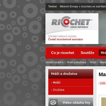
Twitter
:
Mistrem Evropy v ricochetu se stal Mart
Ricochet
Oficiální webové stránky
České ricochetové asociace
Co je ricochet
Soutěže
Hrá
Úvodní stránka
›
Hráči a družstva
›
Hráči
›
Mart
Ma
Hráči a družstva
Hráči
Zpět 
Družstva
Video ukázka hry