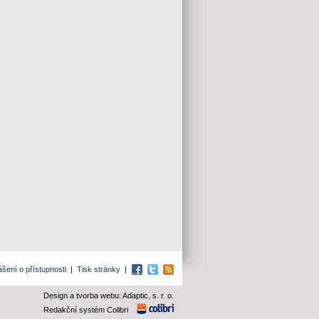
ášení o přístupnosti
|
Tisk stránky
|
Facebook
Twitter
RSS
Design a tvorba webu: Adaptic, s. r. o.
Redakční systém Colibri