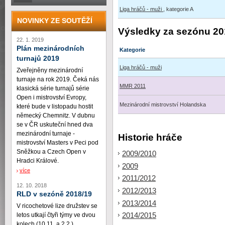
Liga hráčů - muži
, kategorie A
NOVINKY ZE SOUTĚŽÍ
Výsledky za sezónu 20
22. 1. 2019
Plán mezinárodních
Kategorie
turnajů 2019
Liga hráčů - muži
Zveřejněny mezinárodní
turnaje na rok 2019. Čeká nás
MMR 2011
klasická série turnajů série
Open i mistrovství Evropy,
Mezinárodní mistrovství Holandska
které bude v listopadu hostit
německý Chemnitz. V dubnu
se v ČR uskuteční hned dva
mezinárodní turnaje -
Historie hráče
mistrovství Masters v Peci pod
Sněžkou a Czech Open v
2009/2010
Hradci Králové.
2009
více
2011/2012
12. 10. 2018
2012/2013
RLD v sezóně 2018/19
2013/2014
V ricochetové lize družstev se
2014/2015
letos utkají čtyři týmy ve dvou
kolech (10.11. a 2.2.)