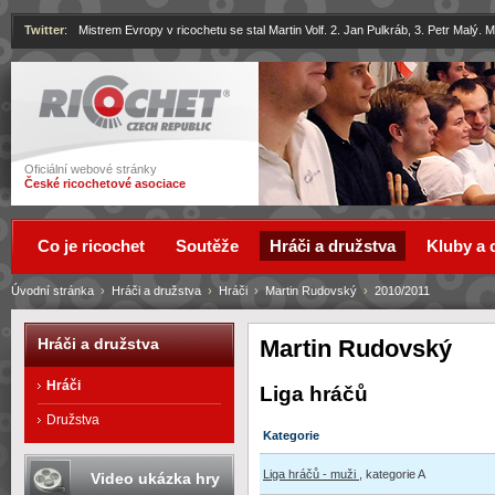
Twitter
:
Mistrem Evropy v ricochetu se stal Martin Volf. 2. Jan Pulkráb, 3. Petr Malý.
Ricochet
Oficiální webové stránky
České ricochetové asociace
Co je ricochet
Soutěže
Hráči a družstva
Kluby a 
Úvodní stránka
›
Hráči a družstva
›
Hráči
›
Martin Rudovský
›
2010/2011
Martin Rudovský
Hráči a družstva
Hráči
Liga hráčů
Družstva
Kategorie
Liga hráčů - muži
, kategorie A
Video ukázka hry