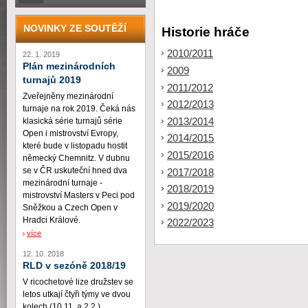
NOVINKY ZE SOUTĚŽÍ
Historie hráče
2010/2011
22. 1. 2019
Plán mezinárodních
2009
turnajů 2019
2011/2012
Zveřejněny mezinárodní
2012/2013
turnaje na rok 2019. Čeká nás
2013/2014
klasická série turnajů série
Open i mistrovství Evropy,
2014/2015
které bude v listopadu hostit
2015/2016
německý Chemnitz. V dubnu
se v ČR uskuteční hned dva
2017/2018
mezinárodní turnaje -
2018/2019
mistrovství Masters v Peci pod
2019/2020
Sněžkou a Czech Open v
Hradci Králové.
2022/2023
více
12. 10. 2018
RLD v sezóně 2018/19
V ricochetové lize družstev se
letos utkají čtyři týmy ve dvou
kolech (10.11. a 2.2.)