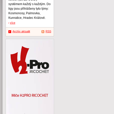
systémem každý s každým. Do
ligy jsou přihlášeny tyto týmy:
Kosmonosy, Palmovka,
Kunratice, Hradec Králové.
více
Archív aktualit
RSS