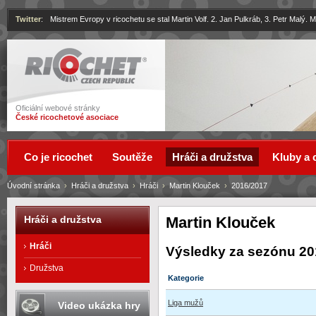
Twitter
:
Mistrem Evropy v ricochetu se stal Martin Volf. 2. Jan Pulkráb, 3. Petr Malý.
Ricochet
Oficiální webové stránky
České ricochetové asociace
Co je ricochet
Soutěže
Hráči a družstva
Kluby a 
Úvodní stránka
›
Hráči a družstva
›
Hráči
›
Martin Klouček
›
2016/2017
Martin Klouček
Hráči a družstva
Hráči
Výsledky za sezónu 20
Družstva
Kategorie
Liga mužů
Video ukázka hry