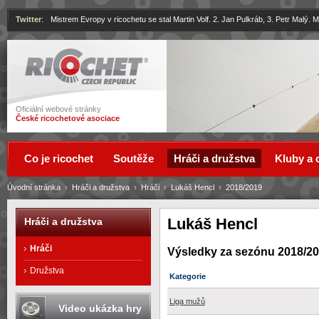
Twitter
:
Mistrem Evropy v ricochetu se stal Martin Volf. 2. Jan Pulkráb, 3. Petr Malý.
Ricochet
Oficiální webové stránky
České ricochetové asociace
Co je ricochet
Soutěže
Hráči a družstva
Kluby a 
Úvodní stránka
›
Hráči a družstva
›
Hráči
›
Lukáš Hencl
›
2018/2019
Lukáš Hencl
Hráči a družstva
Hráči
Výsledky za sezónu 2018/2
Družstva
Kategorie
Liga mužů
Video ukázka hry