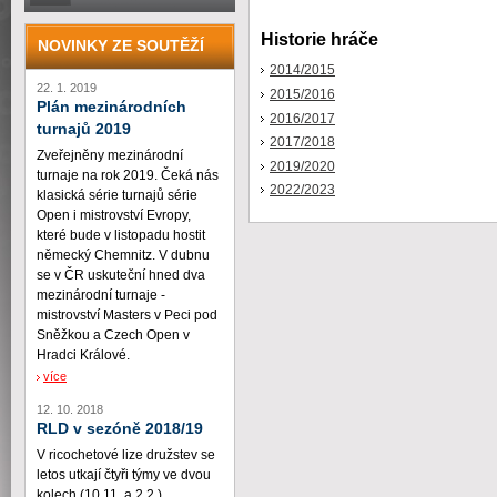
Historie hráče
NOVINKY ZE SOUTĚŽÍ
2014/2015
22. 1. 2019
2015/2016
Plán mezinárodních
2016/2017
turnajů 2019
2017/2018
Zveřejněny mezinárodní
2019/2020
turnaje na rok 2019. Čeká nás
2022/2023
klasická série turnajů série
Open i mistrovství Evropy,
které bude v listopadu hostit
německý Chemnitz. V dubnu
se v ČR uskuteční hned dva
mezinárodní turnaje -
mistrovství Masters v Peci pod
Sněžkou a Czech Open v
Hradci Králové.
více
12. 10. 2018
RLD v sezóně 2018/19
V ricochetové lize družstev se
letos utkají čtyři týmy ve dvou
kolech (10.11. a 2.2.)