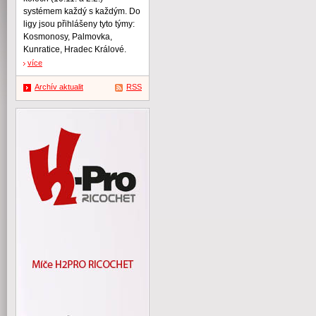
systémem každý s každým. Do
ligy jsou přihlášeny tyto týmy:
Kosmonosy, Palmovka,
Kunratice, Hradec Králové.
více
Archív aktualit
RSS