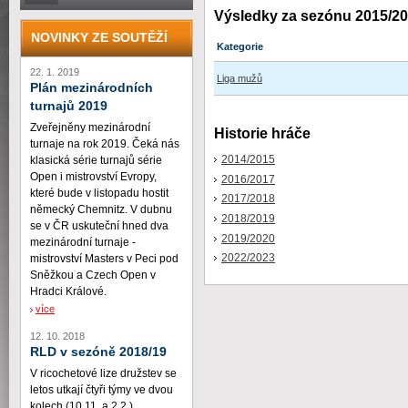
Výsledky za sezónu 2015/2
NOVINKY ZE SOUTĚŽÍ
Kategorie
22. 1. 2019
Liga mužů
Plán mezinárodních
turnajů 2019
Zveřejněny mezinárodní
Historie hráče
turnaje na rok 2019. Čeká nás
2014/2015
klasická série turnajů série
Open i mistrovství Evropy,
2016/2017
které bude v listopadu hostit
2017/2018
německý Chemnitz. V dubnu
2018/2019
se v ČR uskuteční hned dva
2019/2020
mezinárodní turnaje -
2022/2023
mistrovství Masters v Peci pod
Sněžkou a Czech Open v
Hradci Králové.
více
12. 10. 2018
RLD v sezóně 2018/19
V ricochetové lize družstev se
letos utkají čtyři týmy ve dvou
kolech (10.11. a 2.2.)