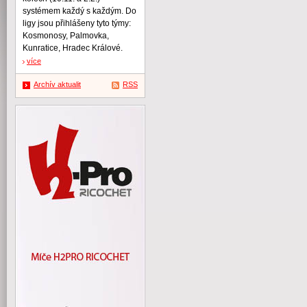
systémem každý s každým. Do
ligy jsou přihlášeny tyto týmy:
Kosmonosy, Palmovka,
Kunratice, Hradec Králové.
více
Archív aktualit
RSS