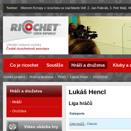
Twitter
:
Mistrem Evropy v ricochetu se stal Martin Volf. 2. Jan Pulkráb, 3. Petr Malý.
Ricochet
Oficiální webové stránky
České ricochetové asociace
Co je ricochet
Soutěže
Hráči a družstva
Kluby a 
Úvodní stránka
›
Hráči a družstva
›
Hráči
›
Lukáš Hencl
›
2015/2016
Lukáš Hencl
Hráči a družstva
Hráči
Liga hráčů
Družstva
Kategorie
Liga mužů
, Classic
Video ukázka hry