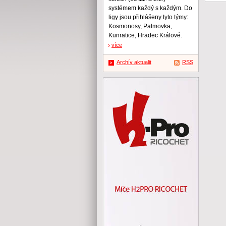
systémem každý s každým. Do
ligy jsou přihlášeny tyto týmy:
Kosmonosy, Palmovka,
Kunratice, Hradec Králové.
více
Archív aktualit
RSS