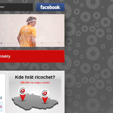
Facebook
eme!
ntakty
Kde hrát ricochet?
klikněte na mapu center
dů
00