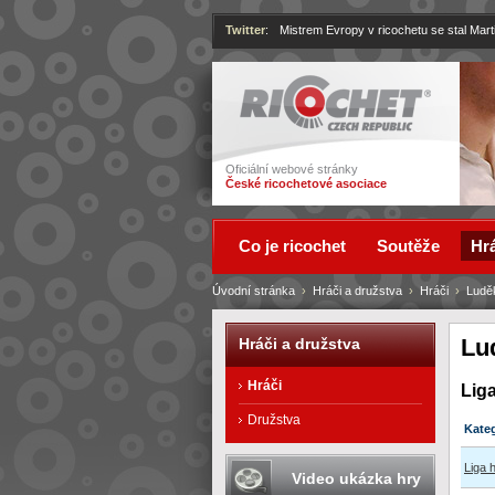
Twitter
:
Mistrem Evropy v ricochetu se stal Mart
Ricochet
Oficiální webové stránky
České ricochetové asociace
Co je ricochet
Soutěže
Hrá
Úvodní stránka
›
Hráči a družstva
›
Hráči
›
Ludě
Lu
Hráči a družstva
Hráči
Lig
Družstva
Kate
Liga 
Video ukázka hry