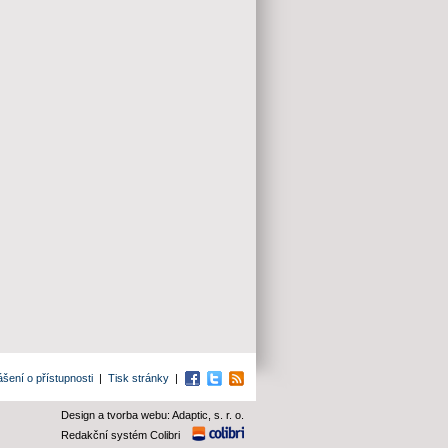
ášení o přístupnosti
|
Tisk stránky
|
Facebook
Twitter
RSS
Design a tvorba webu: Adaptic, s. r. o.
Redakční systém Colibri