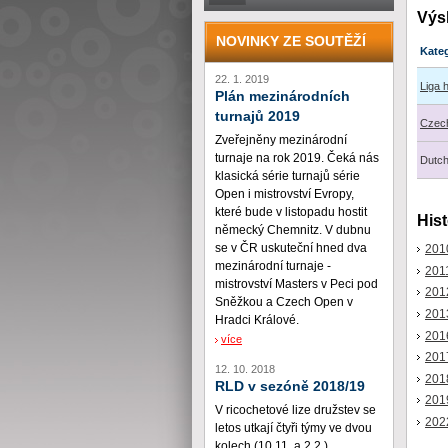
Výs
NOVINKY ZE SOUTĚŽÍ
Kate
22. 1. 2019
Liga 
Plán mezinárodních
turnajů 2019
Czech
Zveřejněny mezinárodní
turnaje na rok 2019. Čeká nás
Dutc
klasická série turnajů série
Open i mistrovství Evropy,
které bude v listopadu hostit
Hist
německý Chemnitz. V dubnu
se v ČR uskuteční hned dva
201
mezinárodní turnaje -
201
mistrovství Masters v Peci pod
201
Sněžkou a Czech Open v
201
Hradci Králové.
201
více
201
12. 10. 2018
201
RLD v sezóně 2018/19
201
V ricochetové lize družstev se
202
letos utkají čtyři týmy ve dvou
kolech (10.11. a 2.2.)