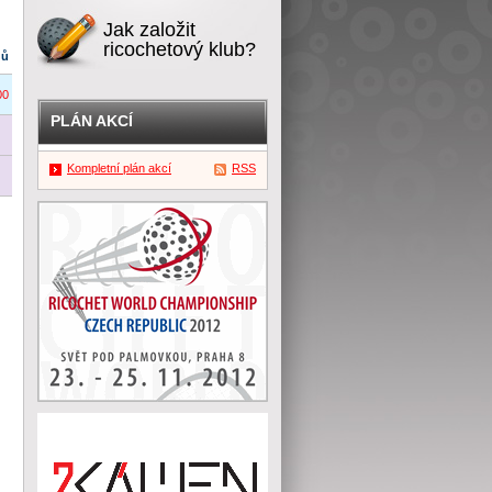
Jak založit
ricochetový klub?
dů
00
PLÁN AKCÍ
Kompletní plán akcí
RSS