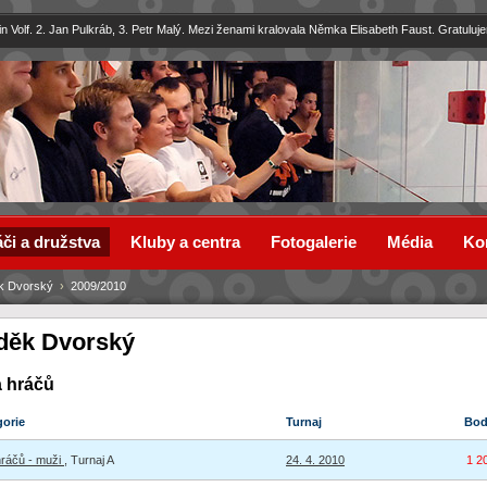
in Volf. 2. Jan Pulkráb, 3. Petr Malý. Mezi ženami kralovala Němka Elisabeth Faust. Gratuluj
či a družstva
Kluby a centra
Fotogalerie
Média
Ko
k Dvorský
›
2009/2010
děk Dvorský
a hráčů
gorie
Turnaj
Bo
hráčů - muži
, Turnaj A
24. 4. 2010
1 2