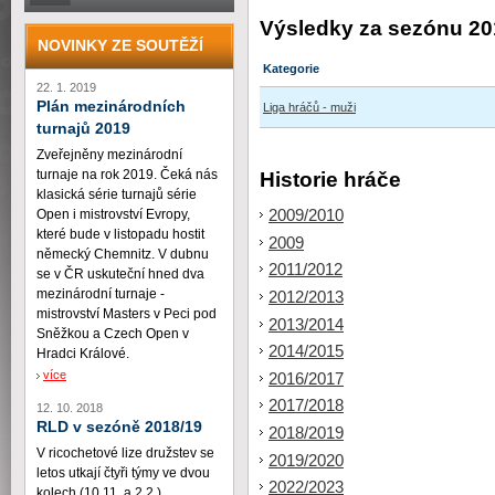
Výsledky za sezónu 20
NOVINKY ZE SOUTĚŽÍ
Kategorie
22. 1. 2019
Plán mezinárodních
Liga hráčů - muži
turnajů 2019
Zveřejněny mezinárodní
turnaje na rok 2019. Čeká nás
Historie hráče
klasická série turnajů série
2009/2010
Open i mistrovství Evropy,
které bude v listopadu hostit
2009
německý Chemnitz. V dubnu
2011/2012
se v ČR uskuteční hned dva
mezinárodní turnaje -
2012/2013
mistrovství Masters v Peci pod
2013/2014
Sněžkou a Czech Open v
2014/2015
Hradci Králové.
více
2016/2017
2017/2018
12. 10. 2018
RLD v sezóně 2018/19
2018/2019
V ricochetové lize družstev se
2019/2020
letos utkají čtyři týmy ve dvou
2022/2023
kolech (10.11. a 2.2.)