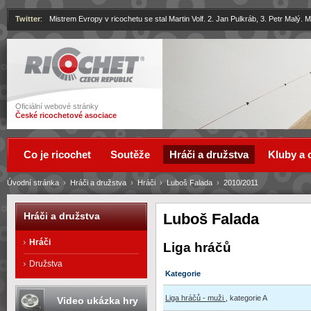
Twitter
:
Mistrem Evropy v ricochetu se stal Martin Volf. 2. Jan Pulkráb, 3. Petr Malý.
Ricochet
Oficiální webové stránky
České ricochetové asociace
Co je ricochet
Soutěže
Hráči a družstva
Kluby a 
Úvodní stránka
›
Hráči a družstva
›
Hráči
›
Luboš Falada
›
2010/2011
Luboš Falada
Hráči a družstva
Hráči
Liga hráčů
Družstva
Kategorie
Liga hráčů - muži
, kategorie A
Video ukázka hry