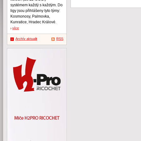
systémem každý s každým. Do
ligy jsou přihlášeny tyto týmy:
Kosmonosy, Palmovka,
Kunratice, Hradec Králové.
více
Archív aktualit
RSS