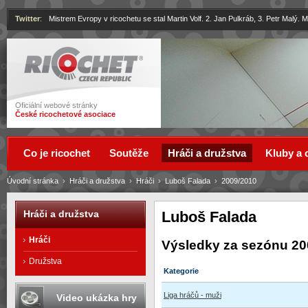
Twitter
:
Mistrem Evropy v ricochetu se stal Martin Volf. 2. Jan Pulkráb, 3. Petr Malý.
Ricochet
Oficiální webové stránky
České ricochetové asociace
Co je ricochet
Soutěže
Hráči a družstva
Kluby a 
Úvodní stránka
›
Hráči a družstva
›
Hráči
›
Luboš Falada
›
2009/2010
Luboš Falada
Hráči a družstva
Hráči
Výsledky za sezónu 20
Družstva
Kategorie
Liga hráčů - muži
Video ukázka hry