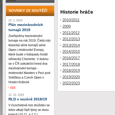
NOVINKY ZE SOUTĚŽÍ
Historie hráče
2010/2011
22. 1. 2019
Plán mezinárodních
2009
turnajů 2019
2011/2012
Zveřejněny mezinárodní
2012/2013
turnaje na rok 2019. Čeká nás
2013/2014
klasická série turnajů série
Open i mistrovství Evropy,
2014/2015
které bude v listopadu hostit
2016/2017
německý Chemnitz. V dubnu
se v ČR uskuteční hned dva
2017/2018
mezinárodní turnaje -
2018/2019
mistrovství Masters v Peci pod
2019/2020
Sněžkou a Czech Open v
Hradci Králové.
2022/2023
více
12. 10. 2018
RLD v sezóně 2018/19
V ricochetové lize družstev se
letos utkají čtyři týmy ve dvou
kolech (10.11. a 2.2.)