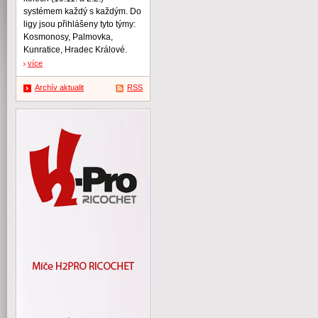
systémem každý s každým. Do
ligy jsou přihlášeny tyto týmy:
Kosmonosy, Palmovka,
Kunratice, Hradec Králové.
více
Archív aktualit
RSS