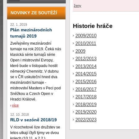
ženy
NOVINKY ZE SOUTĚŽÍ
22. 1. 2019
Historie hráče
Plán mezinárodních
2009/2010
turnajů 2019
2010/2011
Zveřejněny mezinárodní
turnaje na rok 2019. Čeká nás
2009
klasická série turnajů série
2012/2013
Open i mistrovství Evropy,
které bude v listopadu hostit
2013/2014
německý Chemnitz. V dubnu
2014/2015
se v ČR uskuteční hned dva
2015/2016
mezinárodní turnaje -
mistrovství Masters v Peci pod
2016/2017
Sněžkou a Czech Open v
2017/2018
Hradci Králové.
2018/2019
více
2019/2020
12. 10. 2018
2022/2023
RLD v sezóně 2018/19
V ricochetové lize družstev se
letos utkají čtyři týmy ve dvou
kolech (10.11. a 2.2.)