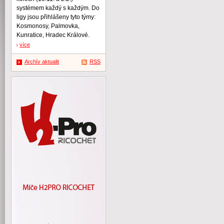
systémem každý s každým. Do
ligy jsou přihlášeny tyto týmy:
Kosmonosy, Palmovka,
Kunratice, Hradec Králové.
více
Archív aktualit
RSS