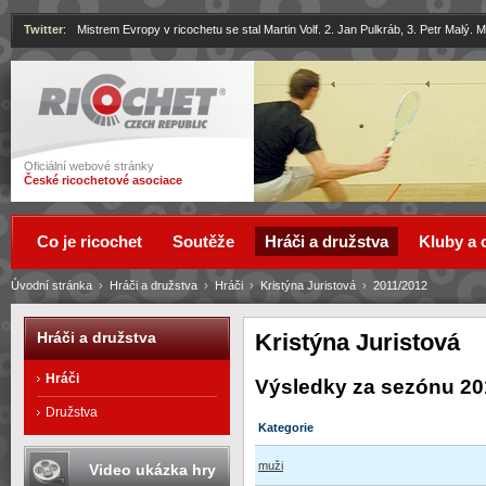
Twitter
:
Mistrem Evropy v ricochetu se stal Martin Volf. 2. Jan Pulkráb, 3. Petr Malý.
Ricochet
Oficiální webové stránky
České ricochetové asociace
Co je ricochet
Soutěže
Hráči a družstva
Kluby a 
Úvodní stránka
›
Hráči a družstva
›
Hráči
›
Kristýna Juristová
›
2011/2012
Kristýna Juristová
Hráči a družstva
Hráči
Výsledky za sezónu 20
Družstva
Kategorie
muži
Video ukázka hry