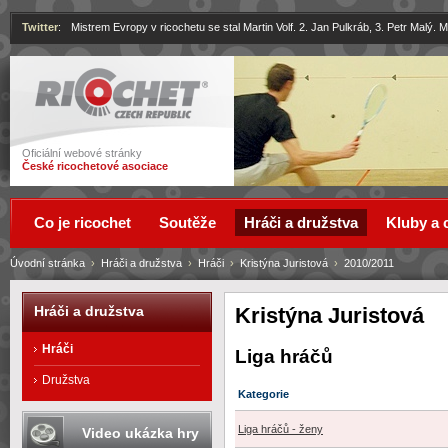
Twitter
:
Mistrem Evropy v ricochetu se stal Martin Volf. 2. Jan Pulkráb, 3. Petr Malý.
Ricochet
Oficiální webové stránky
České ricochetové asociace
Co je ricochet
Soutěže
Hráči a družstva
Kluby a 
Úvodní stránka
›
Hráči a družstva
›
Hráči
›
Kristýna Juristová
›
2010/2011
Kristýna Juristová
Hráči a družstva
Hráči
Liga hráčů
Družstva
Kategorie
Liga hráčů - ženy
Video ukázka hry