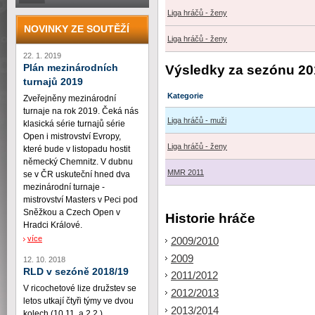
Liga hráčů - ženy
NOVINKY ZE SOUTĚŽÍ
Liga hráčů - ženy
22. 1. 2019
Plán mezinárodních
Výsledky za sezónu 20
turnajů 2019
Kategorie
Zveřejněny mezinárodní
turnaje na rok 2019. Čeká nás
Liga hráčů - muži
klasická série turnajů série
Open i mistrovství Evropy,
Liga hráčů - ženy
které bude v listopadu hostit
německý Chemnitz. V dubnu
MMR 2011
se v ČR uskuteční hned dva
mezinárodní turnaje -
mistrovství Masters v Peci pod
Sněžkou a Czech Open v
Historie hráče
Hradci Králové.
více
2009/2010
2009
12. 10. 2018
RLD v sezóně 2018/19
2011/2012
V ricochetové lize družstev se
2012/2013
letos utkají čtyři týmy ve dvou
2013/2014
kolech (10.11. a 2.2.)