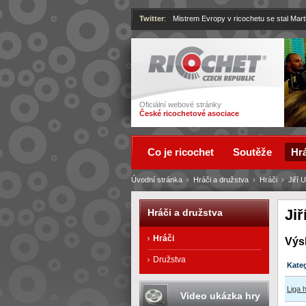
Twitter
:
Mistrem Evropy v ricochetu se stal Mart
Ricochet
Oficiální webové stránky
České ricochetové asociace
Co je ricochet
Soutěže
Hrá
Úvodní stránka
›
Hráči a družstva
›
Hráči
›
Jiří U
Jiř
Hráči a družstva
Hráči
Výs
Družstva
Kate
Liga 
Video ukázka hry