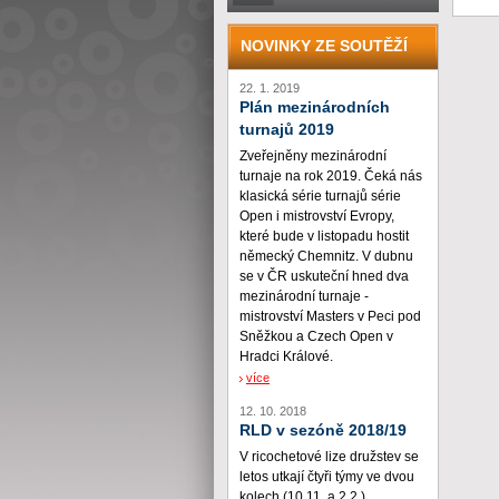
NOVINKY ZE SOUTĚŽÍ
22. 1. 2019
Plán mezinárodních
turnajů 2019
Zveřejněny mezinárodní
turnaje na rok 2019. Čeká nás
klasická série turnajů série
Open i mistrovství Evropy,
které bude v listopadu hostit
německý Chemnitz. V dubnu
se v ČR uskuteční hned dva
mezinárodní turnaje -
mistrovství Masters v Peci pod
Sněžkou a Czech Open v
Hradci Králové.
více
12. 10. 2018
RLD v sezóně 2018/19
V ricochetové lize družstev se
letos utkají čtyři týmy ve dvou
kolech (10.11. a 2.2.)