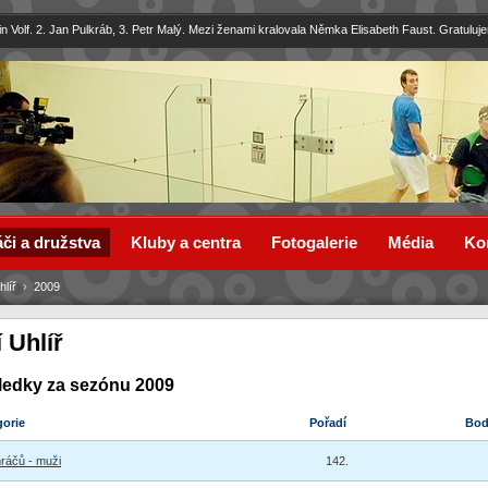
in Volf. 2. Jan Pulkráb, 3. Petr Malý. Mezi ženami kralovala Němka Elisabeth Faust. Gratuluj
či a družstva
Kluby a centra
Fotogalerie
Média
Ko
hlíř
›
2009
í Uhlíř
ledky za sezónu 2009
gorie
Pořadí
Bo
hráčů - muži
142.