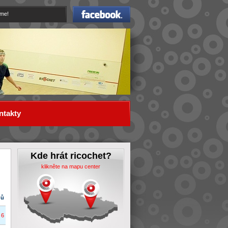
Facebook
eme!
ntakty
Kde hrát ricochet?
klikněte na mapu center
dů
6