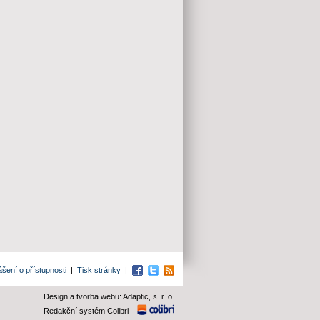
ášení o přístupnosti
|
Tisk stránky
|
Facebook
Twitter
RSS
Design a tvorba webu: Adaptic, s. r. o.
Redakční systém Colibri