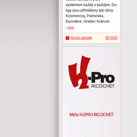
systémem každý s každým. Do
ligy jsou přihlášeny tyto týmy:
Kosmonosy, Palmovka,
Kunratice, Hradec Králové.
více
Archív aktualit
RSS