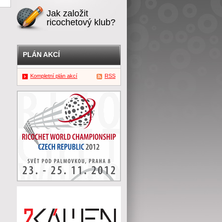
Jak založit
ricochetový klub?
PLÁN AKCÍ
Kompletní plán akcí
RSS