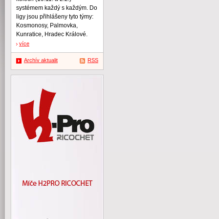
systémem každý s každým. Do
ligy jsou přihlášeny tyto týmy:
Kosmonosy, Palmovka,
Kunratice, Hradec Králové.
více
Archív aktualit
RSS