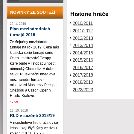
NOVINKY ZE SOUTĚŽÍ
Historie hráče
2010/2011
22. 1. 2019
Plán mezinárodních
2011/2012
turnajů 2019
2012/2013
Zveřejněny mezinárodní
2013/2014
turnaje na rok 2019. Čeká nás
2014/2015
klasická série turnajů série
Open i mistrovství Evropy,
2015/2016
které bude v listopadu hostit
2016/2017
německý Chemnitz. V dubnu
se v ČR uskuteční hned dva
2017/2018
mezinárodní turnaje -
2018/2019
mistrovství Masters v Peci pod
2022/2023
Sněžkou a Czech Open v
Hradci Králové.
více
12. 10. 2018
RLD v sezóně 2018/19
V ricochetové lize družstev se
letos utkají čtyři týmy ve dvou
kolech (10.11. a 2.2.)