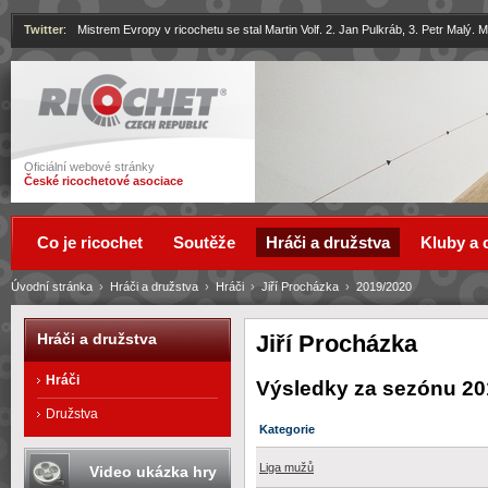
Twitter
:
Mistrem Evropy v ricochetu se stal Martin Volf. 2. Jan Pulkráb, 3. Petr Malý.
Ricochet
Oficiální webové stránky
České ricochetové asociace
Co je ricochet
Soutěže
Hráči a družstva
Kluby a 
Úvodní stránka
›
Hráči a družstva
›
Hráči
›
Jiří Procházka
›
2019/2020
Jiří Procházka
Hráči a družstva
Hráči
Výsledky za sezónu 20
Družstva
Kategorie
Liga mužů
Video ukázka hry