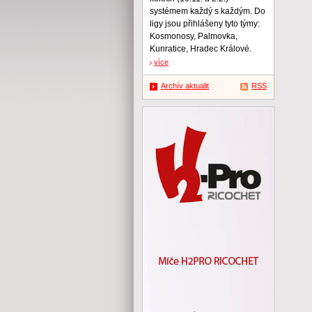
systémem každý s každým. Do
ligy jsou přihlášeny tyto týmy:
Kosmonosy, Palmovka,
Kunratice, Hradec Králové.
více
Archív aktualit
RSS