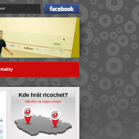
Facebook
eme!
ntakty
Kde hrát ricochet?
klikněte na mapu center
dů
11