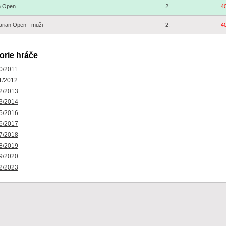
h Open
2.
4
rian Open - muži
2.
4
orie hráče
0/2011
1/2012
2/2013
3/2014
5/2016
6/2017
7/2018
8/2019
9/2020
2/2023