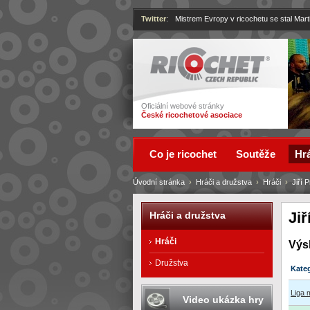
Twitter
:
Mistrem Evropy v ricochetu se stal Mart
Ricochet
Oficiální webové stránky
České ricochetové asociace
Co je ricochet
Soutěže
Hrá
Úvodní stránka
›
Hráči a družstva
›
Hráči
›
Jiří 
Ji
Hráči a družstva
Hráči
Výs
Družstva
Kate
Liga 
Video ukázka hry