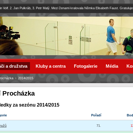
in Volf. 2. Jan Pulkráb, 3. Petr Malý. Mezi ženami kralovala Němka Elisabeth Faust. Gratuluj
či a družstva
Kluby a centra
Fotogalerie
Média
Ko
Procházka
›
2014/2015
ří Procházka
ledky za sezónu 2014/2015
gorie
Pořadí
Bo
mužů
71.
1