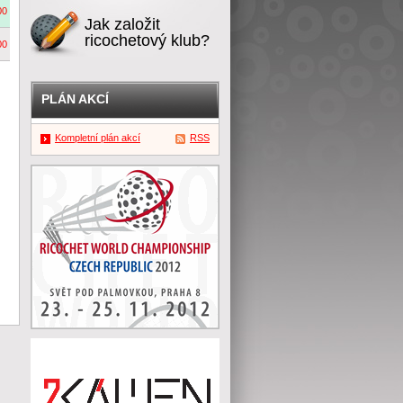
00
Jak založit
ricochetový klub?
00
PLÁN AKCÍ
Kompletní plán akcí
RSS