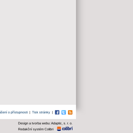
ášení o přístupnosti
|
Tisk stránky
|
Facebook
Twitter
RSS
Design a tvorba webu: Adaptic, s. r. o.
Redakční systém Colibri