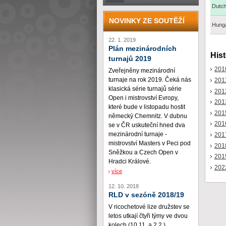
Dutc
NOVINKY ZE SOUTĚŽÍ
Hunga
22. 1. 2019
Plán mezinárodních
Hist
turnajů 2019
201
Zveřejněny mezinárodní
turnaje na rok 2019. Čeká nás
201
klasická série turnajů série
201
Open i mistrovství Evropy,
201
které bude v listopadu hostit
201
německý Chemnitz. V dubnu
201
se v ČR uskuteční hned dva
mezinárodní turnaje -
201
mistrovství Masters v Peci pod
201
Sněžkou a Czech Open v
201
Hradci Králové.
202
více
12. 10. 2018
RLD v sezóně 2018/19
V ricochetové lize družstev se
letos utkají čtyři týmy ve dvou
kolech (10.11. a 2.2.)