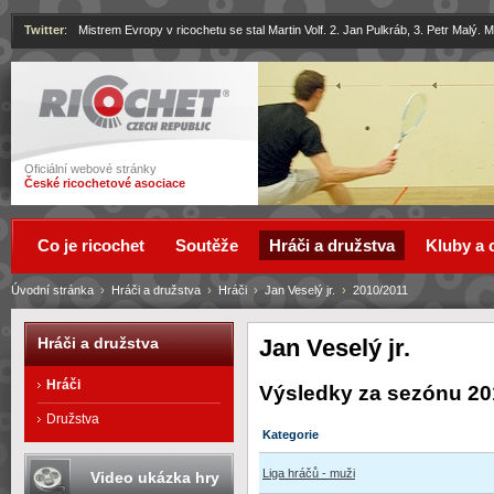
Twitter
:
Mistrem Evropy v ricochetu se stal Martin Volf. 2. Jan Pulkráb, 3. Petr Malý.
Ricochet
Oficiální webové stránky
České ricochetové asociace
Co je ricochet
Soutěže
Hráči a družstva
Kluby a 
Úvodní stránka
›
Hráči a družstva
›
Hráči
›
Jan Veselý jr.
›
2010/2011
Jan Veselý jr.
Hráči a družstva
Hráči
Výsledky za sezónu 20
Družstva
Kategorie
Liga hráčů - muži
Video ukázka hry