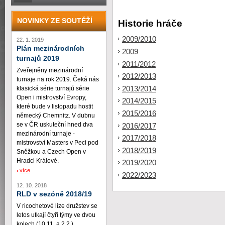
NOVINKY ZE SOUTĚŽÍ
Historie hráče
2009/2010
22. 1. 2019
Plán mezinárodních
2009
turnajů 2019
2011/2012
Zveřejněny mezinárodní
2012/2013
turnaje na rok 2019. Čeká nás
2013/2014
klasická série turnajů série
Open i mistrovství Evropy,
2014/2015
které bude v listopadu hostit
2015/2016
německý Chemnitz. V dubnu
se v ČR uskuteční hned dva
2016/2017
mezinárodní turnaje -
2017/2018
mistrovství Masters v Peci pod
2018/2019
Sněžkou a Czech Open v
Hradci Králové.
2019/2020
více
2022/2023
12. 10. 2018
RLD v sezóně 2018/19
V ricochetové lize družstev se
letos utkají čtyři týmy ve dvou
kolech (10.11. a 2.2.)