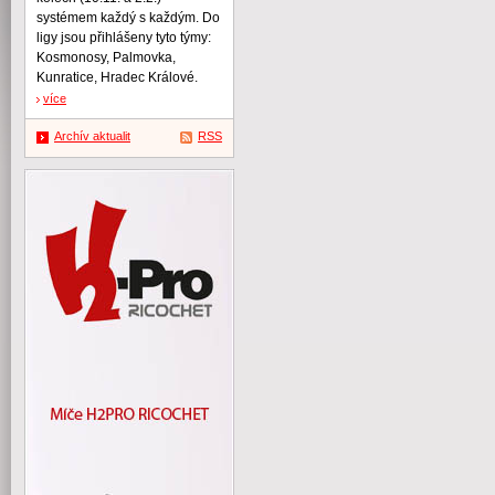
systémem každý s každým. Do
ligy jsou přihlášeny tyto týmy:
Kosmonosy, Palmovka,
Kunratice, Hradec Králové.
více
Archív aktualit
RSS