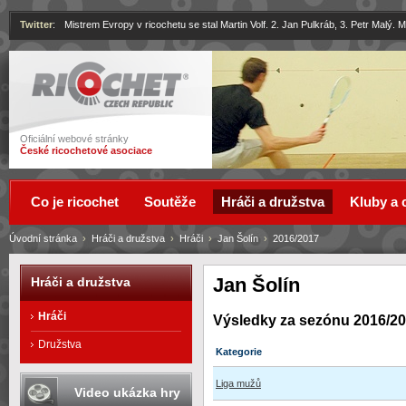
Twitter
:
Mistrem Evropy v ricochetu se stal Martin Volf. 2. Jan Pulkráb, 3. Petr Malý.
Ricochet
Oficiální webové stránky
České ricochetové asociace
Co je ricochet
Soutěže
Hráči a družstva
Kluby a 
Úvodní stránka
›
Hráči a družstva
›
Hráči
›
Jan Šolín
›
2016/2017
Jan Šolín
Hráči a družstva
Hráči
Výsledky za sezónu 2016/2
Družstva
Kategorie
Liga mužů
Video ukázka hry