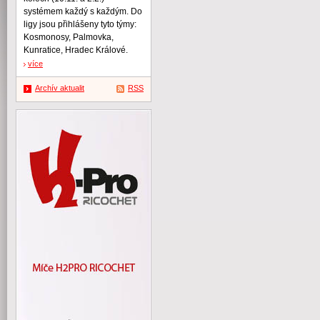
systémem každý s každým. Do
ligy jsou přihlášeny tyto týmy:
Kosmonosy, Palmovka,
Kunratice, Hradec Králové.
více
Archív aktualit
RSS