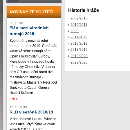
Historie hráče
NOVINKY ZE SOUTĚŽÍ
2009/2010
22. 1. 2019
2010/2011
Plán mezinárodních
2009
turnajů 2019
2011/2012
Zveřejněny mezinárodní
2017/2018
turnaje na rok 2019. Čeká nás
2018/2019
klasická série turnajů série
2019/2020
Open i mistrovství Evropy,
které bude v listopadu hostit
2022/2023
německý Chemnitz. V dubnu
se v ČR uskuteční hned dva
mezinárodní turnaje -
mistrovství Masters v Peci pod
Sněžkou a Czech Open v
Hradci Králové.
více
12. 10. 2018
RLD v sezóně 2018/19
V ricochetové lize družstev se
letos utkají čtyři týmy ve dvou
kolech (10.11. a 2.2.)