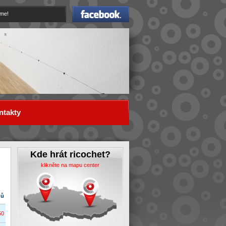
Facebook
eme!
ntakty
Kde hrát ricochet?
klikněte na mapu center
dů
50