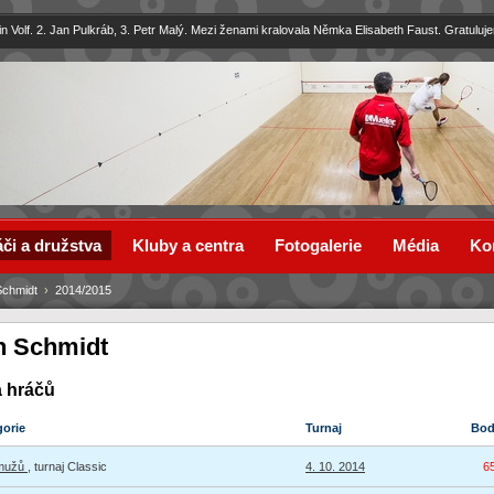
in Volf. 2. Jan Pulkráb, 3. Petr Malý. Mezi ženami kralovala Němka Elisabeth Faust. Gratuluj
či a družstva
Kluby a centra
Fotogalerie
Média
Ko
Schmidt
›
2014/2015
n Schmidt
a hráčů
gorie
Turnaj
Bo
 mužů
, turnaj Classic
4. 10. 2014
6