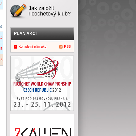
34
Jak založit
ricochetový klub?
dů
PLÁN AKCÍ
15
Kompletní plán akcí
RSS
56
46