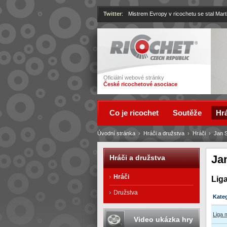
Twitter
:
Mistrem Evropy v ricochetu se stal Mart
Ricochet
Oficiální webové stránky
České ricochetové asociace
Co je ricochet
Soutěže
Hrá
Úvodní stránka
›
Hráči a družstva
›
Hráči
›
Jan 
Ja
Hráči a družstva
Hráči
Lig
Družstva
Kate
Liga
Video ukázka hry