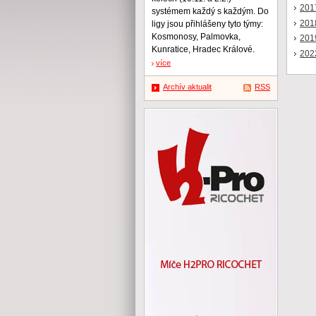
201
systémem každý s každým. Do
201
ligy jsou přihlášeny tyto týmy:
Kosmonosy, Palmovka,
201
Kunratice, Hradec Králové.
202
více
Archív aktualit
RSS