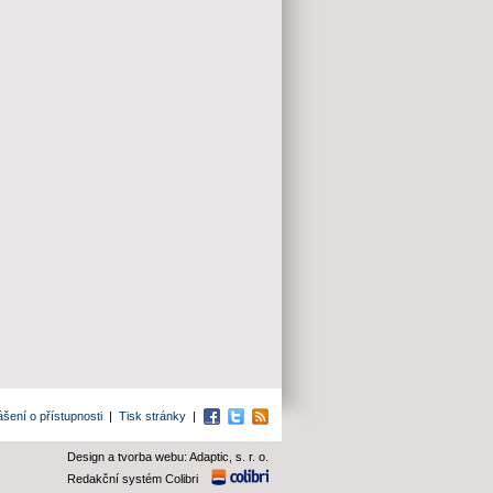
ášení o přístupnosti
|
Tisk stránky
|
Facebook
Twitter
RSS
Design a tvorba webu: Adaptic, s. r. o.
Redakční systém Colibri