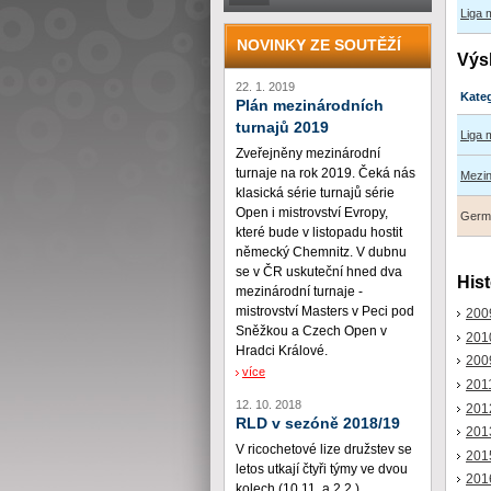
Liga
NOVINKY ZE SOUTĚŽÍ
Výs
22. 1. 2019
Kate
Plán mezinárodních
turnajů 2019
Liga 
Zveřejněny mezinárodní
turnaje na rok 2019. Čeká nás
Mezin
klasická série turnajů série
Open i mistrovství Evropy,
Germ
které bude v listopadu hostit
německý Chemnitz. V dubnu
se v ČR uskuteční hned dva
Hist
mezinárodní turnaje -
mistrovství Masters v Peci pod
200
Sněžkou a Czech Open v
201
Hradci Králové.
200
více
201
12. 10. 2018
201
RLD v sezóně 2018/19
201
V ricochetové lize družstev se
201
letos utkají čtyři týmy ve dvou
201
kolech (10.11. a 2.2.)