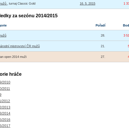
 mužů
, turnaj Classic Gold
16. 5. 2015
1 3
ledky za sezónu 2014/2015
gorie
Pořadí
Bo
mužů
28.
3 5
árodní mistrovství ČR mužů
21.
an open 2014 muži
27.
orie hráče
9/2010
0/2011
9
1/2012
2/2013
3/2014
5/2016
6/2017