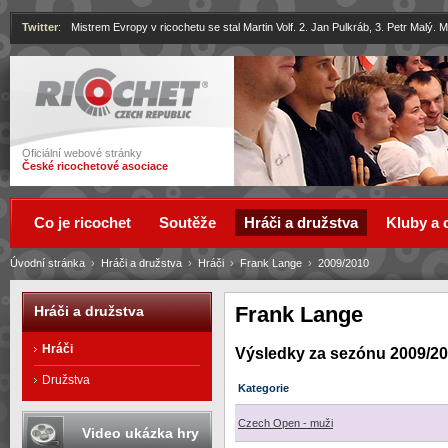
Twitter
:
Mistrem Evropy v ricochetu se stal Martin Volf. 2. Jan Pulkráb, 3. Petr Malý.
Ricochet
Oficiální webové stránky
České ricochetové asociace
Co je ricochet
Soutěže
Hráči a družstva
Kluby a 
Úvodní stránka
›
Hráči a družstva
›
Hráči
›
Frank Lange
›
2009/2010
Frank Lange
Hráči a družstva
Hráči
Výsledky za sezónu 2009/2
Družstva
Kategorie
Czech Open - muži
Video ukázka hry