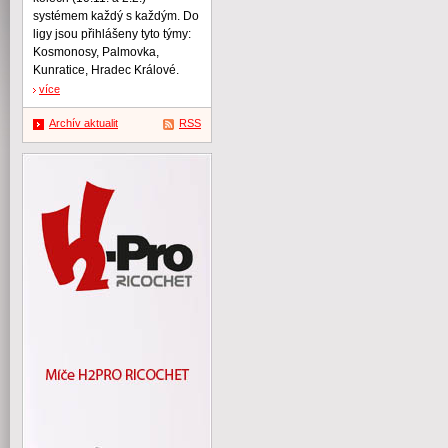
systémem každý s každým. Do
ligy jsou přihlášeny tyto týmy:
Kosmonosy, Palmovka,
Kunratice, Hradec Králové.
více
Archív aktualit
RSS