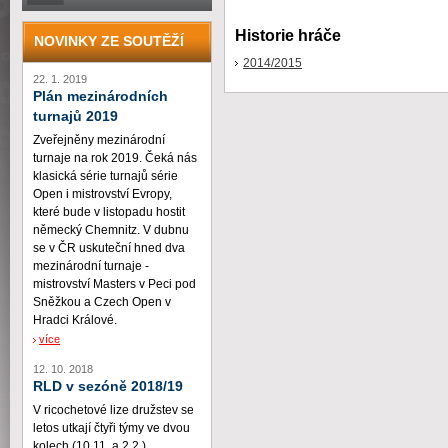
Historie hráče
NOVINKY ZE SOUTĚŽÍ
2014/2015
22. 1. 2019
Plán mezinárodních
turnajů 2019
Zveřejněny mezinárodní
turnaje na rok 2019. Čeká nás
klasická série turnajů série
Open i mistrovství Evropy,
které bude v listopadu hostit
německý Chemnitz. V dubnu
se v ČR uskuteční hned dva
mezinárodní turnaje -
mistrovství Masters v Peci pod
Sněžkou a Czech Open v
Hradci Králové.
více
12. 10. 2018
RLD v sezóně 2018/19
V ricochetové lize družstev se
letos utkají čtyři týmy ve dvou
kolech (10.11. a 2.2.)