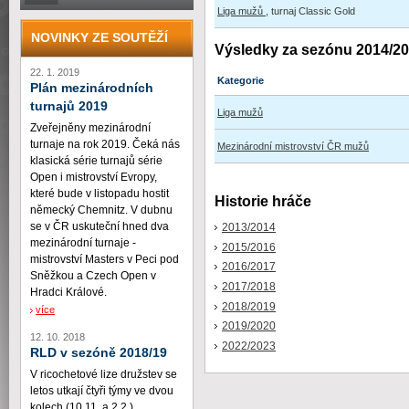
Liga mužů
, turnaj Classic Gold
NOVINKY ZE SOUTĚŽÍ
Výsledky za sezónu 2014/2
22. 1. 2019
Kategorie
Plán mezinárodních
turnajů 2019
Liga mužů
Zveřejněny mezinárodní
turnaje na rok 2019. Čeká nás
Mezinárodní mistrovství ČR mužů
klasická série turnajů série
Open i mistrovství Evropy,
které bude v listopadu hostit
Historie hráče
německý Chemnitz. V dubnu
se v ČR uskuteční hned dva
2013/2014
mezinárodní turnaje -
2015/2016
mistrovství Masters v Peci pod
2016/2017
Sněžkou a Czech Open v
2017/2018
Hradci Králové.
2018/2019
více
2019/2020
12. 10. 2018
2022/2023
RLD v sezóně 2018/19
V ricochetové lize družstev se
letos utkají čtyři týmy ve dvou
kolech (10.11. a 2.2.)