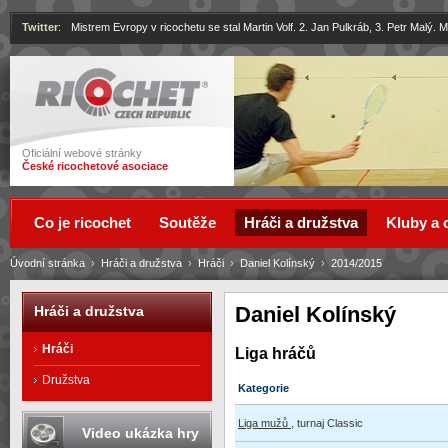
Twitter
:
Mistrem Evropy v ricochetu se stal Martin Volf. 2. Jan Pulkráb, 3. Petr Malý.
Ricochet
Oficiální webové stránky
České ricochetové asociace
Co je ricochet
Soutěže
Hráči a družstva
Kluby a 
Úvodní stránka
›
Hráči a družstva
›
Hráči
›
Daniel Kolínský
›
2014/2015
Daniel Kolínský
Hráči a družstva
Hráči
Liga hráčů
Družstva
Kategorie
Liga mužů
, turnaj Classic
Video ukázka hry