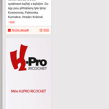
systémem každý s každým. Do
ligy jsou přihlášeny tyto týmy:
Kosmonosy, Palmovka,
Kunratice, Hradec Králové.
více
Archív aktualit
RSS