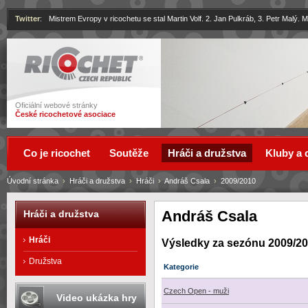
Twitter
:
Mistrem Evropy v ricochetu se stal Martin Volf. 2. Jan Pulkráb, 3. Petr Malý.
Ricochet
Oficiální webové stránky
České ricochetové asociace
Co je ricochet
Soutěže
Hráči a družstva
Kluby a 
Úvodní stránka
›
Hráči a družstva
›
Hráči
›
Andráš Csala
›
2009/2010
Andráš Csala
Hráči a družstva
Hráči
Výsledky za sezónu 2009/2
Družstva
Kategorie
Czech Open - muži
Video ukázka hry