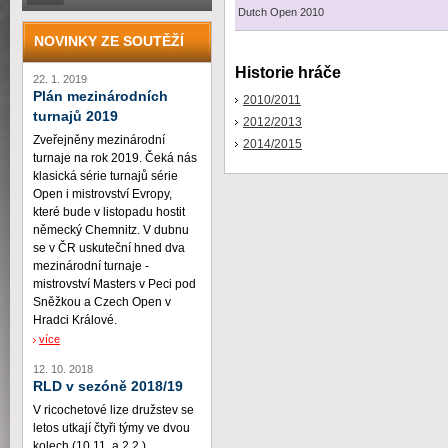
Dutch Open 2010
NOVINKY ZE SOUTĚŽÍ
Historie hráče
22. 1. 2019
Plán mezinárodních
2010/2011
turnajů 2019
2012/2013
Zveřejněny mezinárodní
2014/2015
turnaje na rok 2019. Čeká nás
klasická série turnajů série
Open i mistrovství Evropy,
které bude v listopadu hostit
německý Chemnitz. V dubnu
se v ČR uskuteční hned dva
mezinárodní turnaje -
mistrovství Masters v Peci pod
Sněžkou a Czech Open v
Hradci Králové.
více
12. 10. 2018
RLD v sezóně 2018/19
V ricochetové lize družstev se
letos utkají čtyři týmy ve dvou
kolech (10.11. a 2.2.)