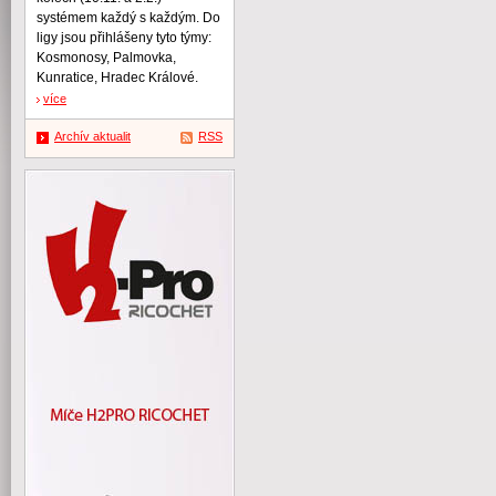
systémem každý s každým. Do
ligy jsou přihlášeny tyto týmy:
Kosmonosy, Palmovka,
Kunratice, Hradec Králové.
více
Archív aktualit
RSS