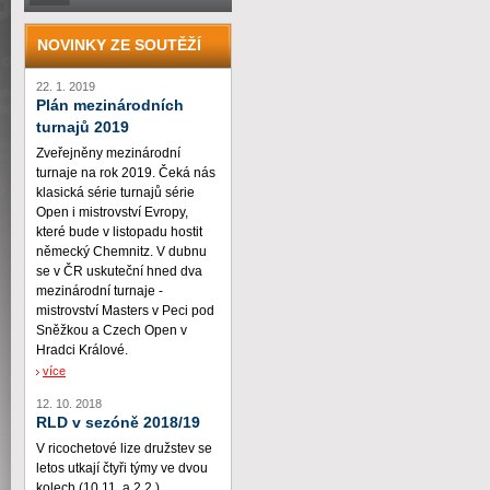
NOVINKY ZE SOUTĚŽÍ
22. 1. 2019
Plán mezinárodních
turnajů 2019
Zveřejněny mezinárodní
turnaje na rok 2019. Čeká nás
klasická série turnajů série
Open i mistrovství Evropy,
které bude v listopadu hostit
německý Chemnitz. V dubnu
se v ČR uskuteční hned dva
mezinárodní turnaje -
mistrovství Masters v Peci pod
Sněžkou a Czech Open v
Hradci Králové.
více
12. 10. 2018
RLD v sezóně 2018/19
V ricochetové lize družstev se
letos utkají čtyři týmy ve dvou
kolech (10.11. a 2.2.)