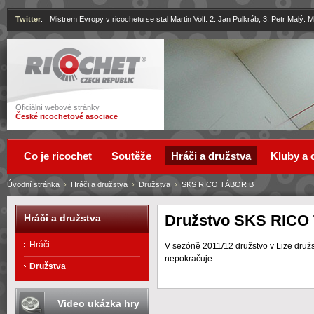
Twitter
:
Mistrem Evropy v ricochetu se stal Martin Volf. 2. Jan Pulkráb, 3. Petr Malý.
Ricochet
Oficiální webové stránky
České ricochetové asociace
Co je ricochet
Soutěže
Hráči a družstva
Kluby a 
Úvodní stránka
›
Hráči a družstva
›
Družstva
›
SKS RICO TÁBOR B
Družstvo SKS RICO
Hráči a družstva
Hráči
V sezóně 2011/12 družstvo v Lize druž
nepokračuje.
Družstva
Video ukázka hry