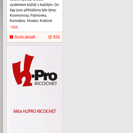
systémem každý s každým. Do
ligy jsou přihlášeny tyto týmy:
Kosmonosy, Palmovka,
Kunratice, Hradec Králové.
více
Archív aktualit
RSS