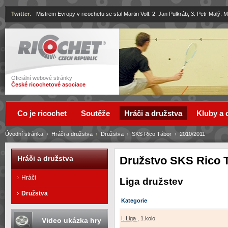
Twitter
:
Mistrem Evropy v ricochetu se stal Martin Volf. 2. Jan Pulkráb, 3. Petr Malý.
Ricochet
Oficiální webové stránky
České ricochetové asociace
Co je ricochet
Soutěže
Hráči a družstva
Kluby a 
Úvodní stránka
›
Hráči a družstva
›
Družstva
›
SKS Rico Tábor
›
2010/2011
Družstvo SKS Rico 
Hráči a družstva
Hráči
Liga družstev
Družstva
Kategorie
I. Liga
, 1.kolo
Video ukázka hry