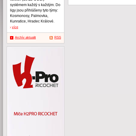
systémem každý s každým. Do
ligy jsou přihlášeny tyto týmy:
Kosmonosy, Palmovka,
Kunratice, Hradec Králové.
více
Archív aktualit
RSS