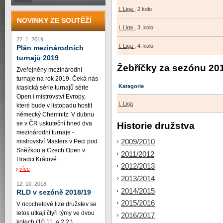
I. Liga
, 2.kolo
NOVINKY ZE SOUTĚŽÍ
I. Liga
, 3. kolo
22. 1. 2019
I. Liga
, 4. kolo
Plán mezinárodních
turnajů 2019
Žebříčky za sezónu 20
Zveřejněny mezinárodní
turnaje na rok 2019. Čeká nás
Kategorie
klasická série turnajů série
Open i mistrovství Evropy,
I. Liga
které bude v listopadu hostit
německý Chemnitz. V dubnu
se v ČR uskuteční hned dva
Historie družstva
mezinárodní turnaje -
2009/2010
mistrovství Masters v Peci pod
Sněžkou a Czech Open v
2011/2012
Hradci Králové.
2012/2013
více
2013/2014
12. 10. 2018
2014/2015
RLD v sezóně 2018/19
2015/2016
V ricochetové lize družstev se
letos utkají čtyři týmy ve dvou
2016/2017
kolech (10.11. a 2.2.)