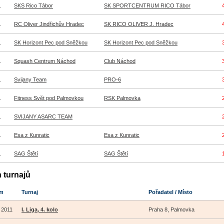
.
SKS Rico Tábor
SK SPORTCENTRUM RICO Tábor
.
RC Oliver Jindřichův Hradec
SK RICO OLIVER J. Hradec
.
SK Horizont Pec pod Sněžkou
SK Horizont Pec pod Sněžkou
.
Squash Centrum Náchod
Club Náchod
.
Svijany Team
PRO-6
.
Fitness Svět pod Palmovkou
RSK Palmovka
.
SVIJANY ASARC TEAM
.
Esa z Kunratic
Esa z Kunratic
.
SAG Štětí
SAG Štětí
 turnajů
m
Turnaj
Pořadatel / Místo
. 2011
I. Liga, 4. kolo
Praha 8, Palmovka