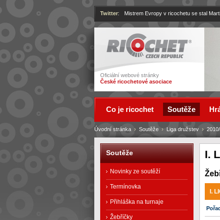
Twitter
:
Mistrem Evropy v ricochetu se stal Mart
Ricochet
Oficiální webové stránky
České ricochetové asociace
Co je ricochet
Soutěže
Hrá
Úvodní stránka
›
Soutěže
›
Liga družstev
›
2010
I. 
Soutěže
Novinky ze soutěží
Žeb
Termínovka
I. 
Přihláška na turnaje
Pořa
Žebříčky