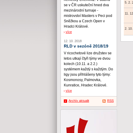
5. 2.
se v ČR uskuteční hned dva
mezinárodní turnaje -
11. 1
mistrovství Masters v Peci pod
Sněžkou a Czech Open v
Hradci Králové.
2. 10
více
12. 10. 2018
RLD v sezóně 2018/19
V ricochetové lize družstev se
letos utkají čtyři týmy ve dvou
kolech (10.11. a 2.2.)
systémem každý s každým. Do
ligy jsou přihlášeny tyto týmy:
Kosmonosy, Palmovka,
Kunratice, Hradec Králové.
více
Archív aktualit
RSS