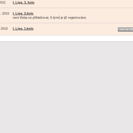
 2011
I. Liga, 3. kolo
2. 2010
I. Liga, 2.kolo
není třeba se přihlašovat, 9 týmů je již registrováno
. 2010
I. Liga, 1.kolo