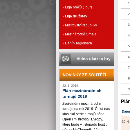
1
Liga hráčů (Tour)
2
Liga družstev
3
Mistrovství republiky
Mezinárodní turnaje
4
Dění v regionech
5
6
Video ukázka hry
7
NOVINKY ZE SOUTĚŽÍ
8
22. 1. 2019
9
Plán mezinárodních
turnajů 2019
Plán
Zveřejněny mezinárodní
turnaje na rok 2019. Čeká nás
Datu
klasická série turnajů série
Open i mistrovství Evropy,
30. 4
které bude v listopadu hostit
německý Chemnitz. V dubnu