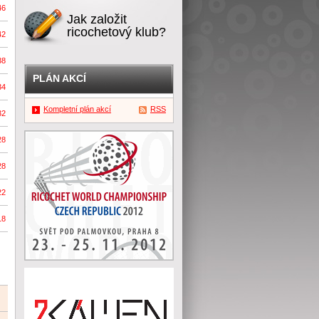
46
Jak založit
ricochetový klub?
42
38
PLÁN AKCÍ
34
Kompletní plán akcí
RSS
32
28
28
22
18