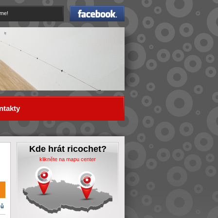
Facebook
eme!
ntakty
Kde hrát ricochet?
klikněte na mapu center
dů