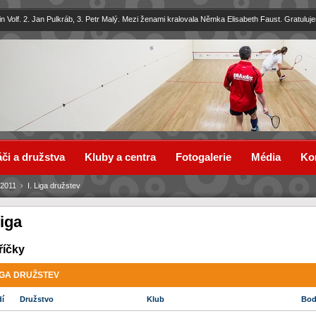
in Volf. 2. Jan Pulkráb, 3. Petr Malý. Mezi ženami kralovala Němka Elisabeth Faust. Gratuluj
či a družstva
Kluby a centra
Fotogalerie
Média
Ko
/2011
›
I. Liga družstev
Liga
říčky
LIGA DRUŽSTEV
dí
Družstvo
Klub
Bo