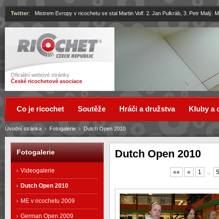
Twitter
:
Mistrem Evropy v ricochetu se stal Martin Volf. 2. Jan Pulkráb, 3. Petr Malý.
Ricochet
Oficiální webové stránky
České ricochetové asociace
Co je ricochet
Soutěže
Hráči a družstva
Kluby a 
Úvodní stránka
›
Fotogalerie
›
Dutch Open 2010
Dutch Open 2010
Fotogalerie
Videogalerie
««
«
1
..
Dutch Open 2010
ME v ricochetu 2009
German Open 2009