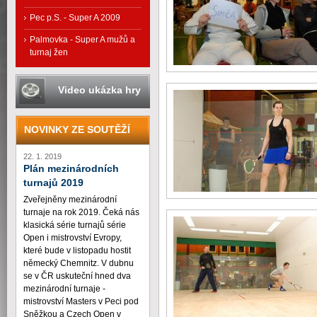
Pec p.S. - Super A 2009
Palmovka - Super A mužů a
turnaj žen
Video ukázka hry
NOVINKY ZE SOUTĚŽÍ
22. 1. 2019
Plán mezinárodních
turnajů 2019
Zveřejněny mezinárodní
turnaje na rok 2019. Čeká nás
klasická série turnajů série
Open i mistrovství Evropy,
které bude v listopadu hostit
německý Chemnitz. V dubnu
se v ČR uskuteční hned dva
mezinárodní turnaje -
mistrovství Masters v Peci pod
Sněžkou a Czech Open v