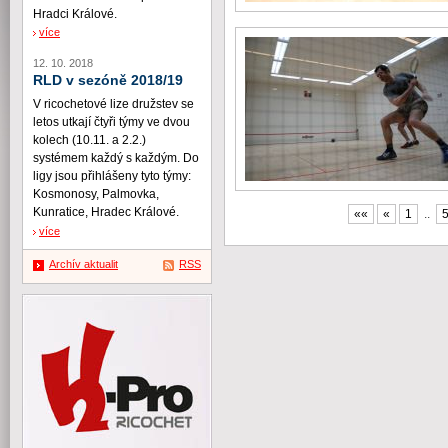
Hradci Králové.
více
12. 10. 2018
RLD v sezóně 2018/19
V ricochetové lize družstev se
letos utkají čtyři týmy ve dvou
kolech (10.11. a 2.2.)
systémem každý s každým. Do
ligy jsou přihlášeny tyto týmy:
Kosmonosy, Palmovka,
Kunratice, Hradec Králové.
««
«
1
..
více
Archív aktualit
RSS