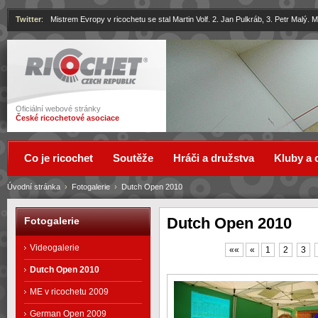
Twitter
:
Mistrem Evropy v ricochetu se stal Martin Volf. 2. Jan Pulkráb, 3. Petr Malý.
Ricochet
Oficiální webové stránky
České ricochetové asociace
Co je ricochet
Soutěže
Hráči a družstva
Kluby a 
Úvodní stránka
›
Fotogalerie
›
Dutch Open 2010
Dutch Open 2010
Fotogalerie
Videogalerie
««
«
1
2
3
Dutch Open 2010
ME v ricochetu 2009
German Open 2009