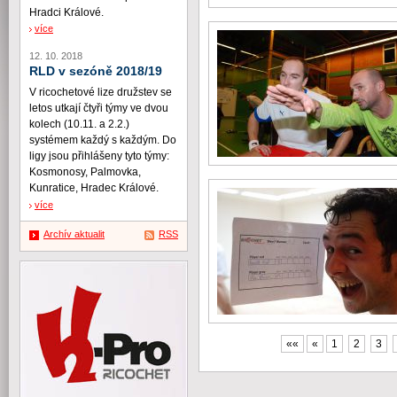
Hradci Králové.
více
12. 10. 2018
RLD v sezóně 2018/19
V ricochetové lize družstev se
letos utkají čtyři týmy ve dvou
kolech (10.11. a 2.2.)
systémem každý s každým. Do
ligy jsou přihlášeny tyto týmy:
Kosmonosy, Palmovka,
Kunratice, Hradec Králové.
více
Archív aktualit
RSS
««
«
1
2
3