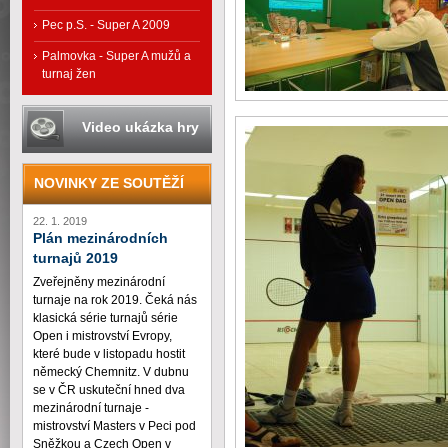
Pec p.S. - Super A 2009
Palmovka - Super A mužů a
turnaj žen
Video ukázka hry
NOVINKY ZE SOUTĚŽÍ
22. 1. 2019
Plán mezinárodních
turnajů 2019
Zveřejněny mezinárodní
turnaje na rok 2019. Čeká nás
klasická série turnajů série
Open i mistrovství Evropy,
které bude v listopadu hostit
německý Chemnitz. V dubnu
se v ČR uskuteční hned dva
mezinárodní turnaje -
mistrovství Masters v Peci pod
Sněžkou a Czech Open v