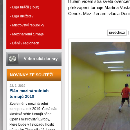
titulem vicemistra světa ověnčen
Liga hráčů (Tour)
překvapení turnaje Martina Vost
Cenek. Mezi ženami vládla Den
Liga družstev
Mistrovství republiky
předchozí
Mezinárodní turnaje
Dění v regionech
Video ukázka hry
NOVINKY ZE SOUTĚŽÍ
22. 1. 2019
Plán mezinárodních
turnajů 2019
Zveřejněny mezinárodní
turnaje na rok 2019. Čeká nás
klasická série turnajů série
Open i mistrovství Evropy,
které bude v listopadu hostit
německý Chemnitz. V dubnu