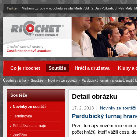
Twitter
:
Mistrem Evropy v ricochetu se stal Martin Volf. 2. Jan Pulkráb, 3. Petr Malý.
Ricochet
Oficiální webové stránky
České ricochetové asociace
Co je ricochet
Soutěže
Hráči a družstva
Kluby a 
Úvodní stránka
›
Soutěže
›
Novinky ze soutěží
›
Pardubický turnaj hranostajů, mužů k
Detail obrázku
Soutěže
Novinky ze soutěží
17. 2. 2013
|
Novinky ze soutěží
Pardubický turnaj hran
Termínovka
První turnaj v novém roce mimo 
Přihláška na turnaje
počet hráčů, kteří vážili cestu do
Žebříčky