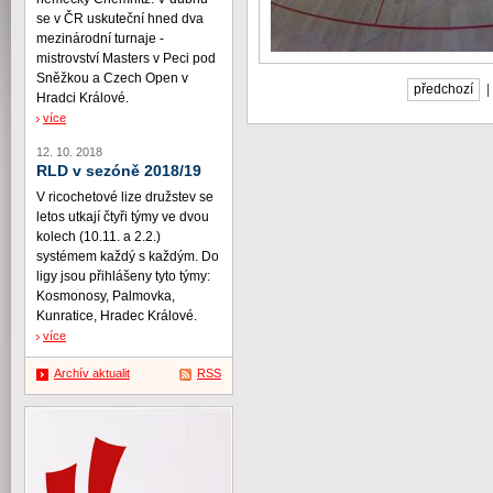
se v ČR uskuteční hned dva
mezinárodní turnaje -
mistrovství Masters v Peci pod
Sněžkou a Czech Open v
předchozí
Hradci Králové.
více
12. 10. 2018
RLD v sezóně 2018/19
V ricochetové lize družstev se
letos utkají čtyři týmy ve dvou
kolech (10.11. a 2.2.)
systémem každý s každým. Do
ligy jsou přihlášeny tyto týmy:
Kosmonosy, Palmovka,
Kunratice, Hradec Králové.
více
Archív aktualit
RSS