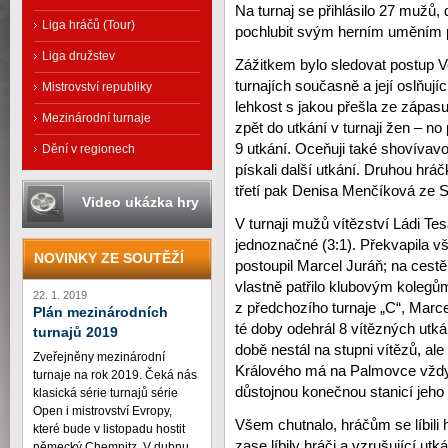
Na turnaj se přihlásilo 27 mužů, d
Liga hráčů (Tour)
pochlubit svým herním uměním p
Liga družstev
Zážitkem bylo sledovat postup 
turnajích současně a její oslňujíc
Mistrovství republiky
lehkost s jakou přešla ze zápas
Mezinárodní turnaje
zpět do utkání v turnaji žen – n
9 utkání. Oceňuji také shovívavos
Dění v regionech
pískali další utkání. Druhou hrá
třetí pak Denisa Menčíková ze S
Video ukázka hry
V turnaji mužů vítězství Ládi Te
jednoznačné (3:1). Překvapila v
NOVINKY ZE SOUTĚŽÍ
postoupil Marcel Juráň; na cestě d
vlastně patřilo klubovým koleg
22. 1. 2019
z předchozího turnaje „C“, Marc
Plán mezinárodních
té doby odehrál 8 vítězných utká
turnajů 2019
době nestál na stupni vítězů, al
Zveřejněny mezinárodní
Králového má na Palmovce vždy 
turnaje na rok 2019. Čeká nás
důstojnou konečnou stanicí jeho
klasická série turnajů série
Open i mistrovství Evropy,
Všem chutnalo, hráčům se líbili
které bude v listopadu hostit
zase líbily hráči a vzrušující utk
německý Chemnitz. V dubnu