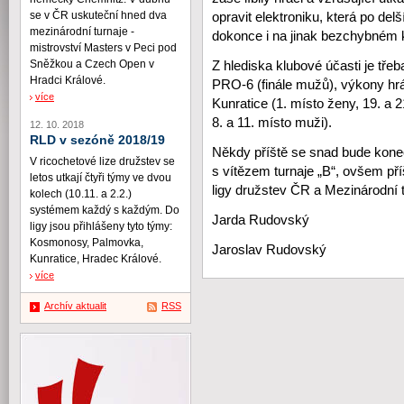
se v ČR uskuteční hned dva
opravit elektroniku, která po delš
mezinárodní turnaje -
dokonce i na jinak bezchybném k
mistrovství Masters v Peci pod
Sněžkou a Czech Open v
Z hlediska klubové účasti je tře
Hradci Králové.
PRO-6 (finále mužů), výkony hr
více
Kunratice (1. místo ženy, 19. a 
8. a 11. místo muži).
12. 10. 2018
RLD v sezóně 2018/19
Někdy příště se snad bude kone
V ricochetové lize družstev se
s vítězem turnaje „B“, ovšem př
letos utkají čtyři týmy ve dvou
ligy družstev ČR a Mezinárod
kolech (10.11. a 2.2.)
systémem každý s každým. Do
Jarda Rudovský
ligy jsou přihlášeny tyto týmy:
Kosmonosy, Palmovka,
Jaroslav Rudovský
Kunratice, Hradec Králové.
více
Archív aktualit
RSS