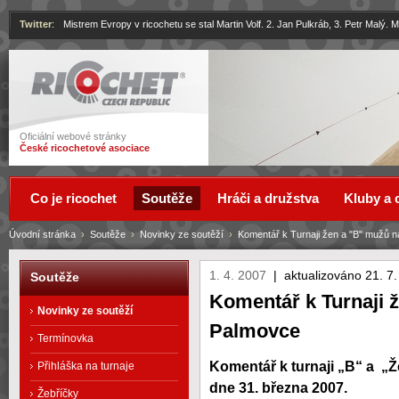
Twitter
:
Mistrem Evropy v ricochetu se stal Martin Volf. 2. Jan Pulkráb, 3. Petr Malý.
Ricochet
Oficiální webové stránky
České ricochetové asociace
Co je ricochet
Soutěže
Hráči a družstva
Kluby a 
Úvodní stránka
›
Soutěže
›
Novinky ze soutěží
›
Komentář k Turnaji žen a "B" mužů 
1. 4. 2007
|
aktualizováno 21. 7
Soutěže
Komentář k Turnaji 
Novinky ze soutěží
Palmovce
Termínovka
Komentář k turnaji „B“ a „
Přihláška na turnaje
dne 31. března 2007.
Žebříčky