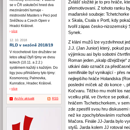
Zvlášť složité je to pro hráče, kte
se v ČR uskuteční hned dva
přemotivovaní. Z tohoto ranku 
mezinárodní turnaje -
maďarské souboje: Tchetchorke 
mistrovství Masters v Peci pod
x Skala, Csala x Portl, kdy poka
Sněžkou a Czech Open v
Hradci Králové.
tvořil zápas česko-nizozemský 
více
Synek.
12. 10. 2018
Z klání mužů lze vyzdvihnout je
RLD v sezóně 2018/19
J.J. (Jan Junior) který, pokud p
V ricochetové lize družstev se
výjimkou asi bylo sobotní čtvrt
letos utkají čtyři týmy ve dvou
Roman jeden „skalp džejdžeje“ za
kolech (10.11. a 2.2.)
utkání dalo označit za předčasné
systémem každý s každým. Do
semifinále byl vynikající - přes
ligy jsou přihlášeny tyto týmy:
Kosmonosy, Palmovka,
nejlepšího hráče Holandska (Ron
Kunratice, Hradec Králové.
poslední míček až do konce -, 
více
Kočvaru. Těžko mu mohl los nast
vcelku přál, ve čtvrtce se potka
Archív aktualit
RSS
hráčem Tschetschorkem, v semifi
zde zpestřil svou hru diskusemi
než ke zpochybňováním rozhodnu
Mačora. Finále JJ-Jarda bylo vy
stylů. Jarda kolem JJ rotoval n