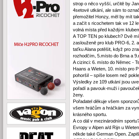
strop o něco vyšší, určitě by Jard
4setové utkání, ale sám to označ
přemožitel Honzy, měl by mít tak
a začít s ricochetem tak ve 12 l
volná místa před každým klube
A TOP TEN po klubech? Dvě míst
zaslouženě pro klub PRO-6, 2. 
taťku Alana potěšit, když pro zr
rozhodčím, 5.místo do Brna a 9
A cizinci: 6. místo do Němec - Ts
Haans a Wieten, 10. místo pro P
pohoršil – spíše losem než pokl
Výsledky ze 109 utkání jsou u
pořadí a pavouk-muži i pavouček
ženy.
Pořadatel děkuje všem sponzorů
všem hráčům a hráčkám za vynik
krásného sportu.
A co dál v mezinárodním sportu? 
Evropy v Alpen a/d Rijn u Wieten
někde také German Open. Zapište