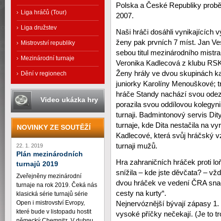
Polska a České Republiky probě
Liga hráčů (Tour)
2007.
Liga družstev
Naši hráči dosáhli vynikajících v
ženy pak prvních 7 míst. Jan Vese
Mistrovství republiky
sebou titul mezinárodního mistr
Mezinárodní turnaje
Veronika Kadlecová z klubu RSK
Ženy hrály ve dvou skupinách ka
Dění v regionech
juniorky Karolíny Menouškové; t
hráče Standy nachází svou odez
Video ukázka hry
porazila svou oddílovou kolegyn
turnaji. Badmintonový servis Dit
turnaje, kde Dita nestačila na 
NOVINKY ZE SOUTĚŽÍ
Kadlecové, která svůj hráčský vz
turnaji mužů.
22. 1. 2019
Plán mezinárodních
Hra zahraničních hráček proti l
turnajů 2019
snížila – kde jste děvčata? – vž
Zveřejněny mezinárodní
dvou hráček ve vedení ČRA snad
turnaje na rok 2019. Čeká nás
cesty na kurty“.
klasická série turnajů série
Open i mistrovství Evropy,
Nejnervóznější bývají zápasy 1. 
které bude v listopadu hostit
vysoké příčky nečekají. (Je to tro
německý Chemnitz. V dubnu