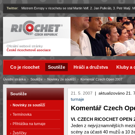
Twitter
:
Mistrem Evropy v ricochetu se stal Martin Volf. 2. Jan Pulkráb, 3. Petr Malý.
Ricochet
Oficiální webové stránky
České ricochetové asociace
Co je ricochet
Soutěže
Hráči a družstva
Kluby a 
Úvodní stránka
›
Soutěže
›
Novinky ze soutěží
›
Komentář Czech Open 2007
21. 5. 2007
|
aktualizováno 21. 
Soutěže
turnaje
Novinky ze soutěží
Komentář Czech Op
Termínovka
VI. CZECH RICOCHET OPEN 
Přihláška na turnaje
Jeden z nejvýznamnějších mezin
scény za účasti 40 mužů a 10 
Žebříčky