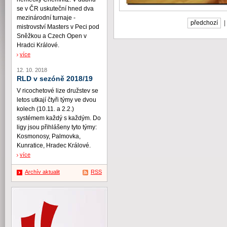
se v ČR uskuteční hned dva
mezinárodní turnaje -
předchozí
mistrovství Masters v Peci pod
Sněžkou a Czech Open v
Hradci Králové.
více
12. 10. 2018
RLD v sezóně 2018/19
V ricochetové lize družstev se
letos utkají čtyři týmy ve dvou
kolech (10.11. a 2.2.)
systémem každý s každým. Do
ligy jsou přihlášeny tyto týmy:
Kosmonosy, Palmovka,
Kunratice, Hradec Králové.
více
Archív aktualit
RSS