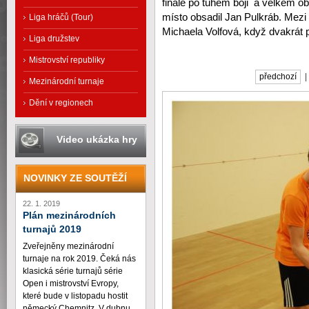
finále po tuhém boji a velkém obr
místo obsadil Jan Pulkráb. Mezi
Liga hráčů (Tour)
Michaela Volfová, když dvakrát
Liga družstev
Mistrovství republiky
předchozí
Mezinárodní turnaje
Dění v regionech
Video ukázka hry
NOVINKY ZE SOUTĚŽÍ
22. 1. 2019
Plán mezinárodních
turnajů 2019
Zveřejněny mezinárodní
turnaje na rok 2019. Čeká nás
klasická série turnajů série
Open i mistrovství Evropy,
které bude v listopadu hostit
německý Chemnitz. V dubnu