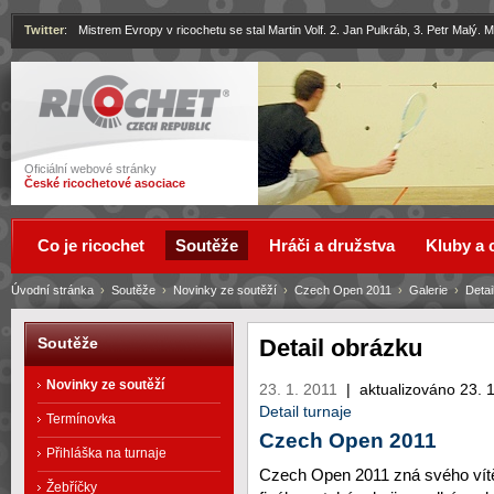
Twitter
:
Mistrem Evropy v ricochetu se stal Martin Volf. 2. Jan Pulkráb, 3. Petr Malý.
Ricochet
Oficiální webové stránky
České ricochetové asociace
Co je ricochet
Soutěže
Hráči a družstva
Kluby a 
Úvodní stránka
›
Soutěže
›
Novinky ze soutěží
›
Czech Open 2011
›
Galerie
›
Detai
Detail obrázku
Soutěže
Novinky ze soutěží
23. 1. 2011
|
aktualizováno 23. 
Detail turnaje
Termínovka
Czech Open 2011
Přihláška na turnaje
Czech Open 2011 zná svého vítě
Žebříčky