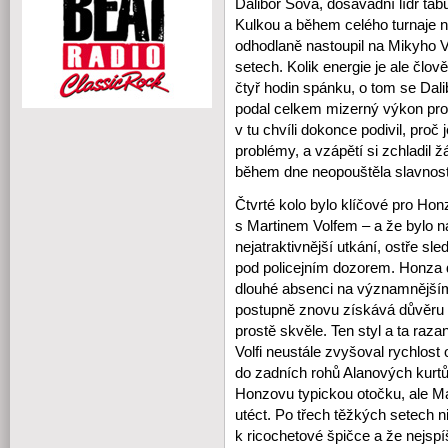
Dalibor Sova, dosavadní lídr tabu
Kulkou a během celého turnaje n
odhodlaně nastoupil na Mikyho V
setech. Kolik energie je ale č
čtyř hodin spánku, o tom se Dali
podal celkem mizerný výkon prot
v tu chvíli dokonce podivil, proč
problémy, a vzápětí si zchladil 
během dne neopouštěla slavnost
Čtvrté kolo bylo klíčové pro Hon
s Martinem Volfem – a že bylo n
nejatraktivnější utkání, ostře 
pod policejním dozorem. Honza 
dlouhé absenci na významnějším 
postupně znovu získává důvěru v
prostě skvěle. Ten styl a ta ra
Volfi neustále zvyšoval rychlost
do zadních rohů Alanových kurtů
Honzovu typickou otočku, ale Mar
utéct. Po třech těžkých setech 
k ricochetové špičce a že nejspí