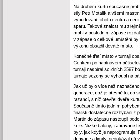
Na druhém kurtu současně probí
síly Petr Motalík a všemi mastm
vybudování tohoto centra a není
spáru. Taková znalost mu zřejmě
mohl v posledním zápase rozdat
v zápase o celkové umístění by
výkonu obsadil deváté místo.
Konečné třetí místo v turnaji 
Cenkem po napínavém pětisetov
turnaji nasbíral solidních 2587 
turnaje sezony se vyhoupl na pá
Jak už bylo více než naznačeno,
generace, což je přesně to, co s
razancí, s níž otevřel dveře kurt
Současně tímto jedním pohybem k
finalisti dostatečně rozhýbáni z
Martin do zápasu nastoupil pod
kole. Nízké balony, zahrávané t
byly, jak když je naprogramuje. 
derivace a limity, nedokázal přev