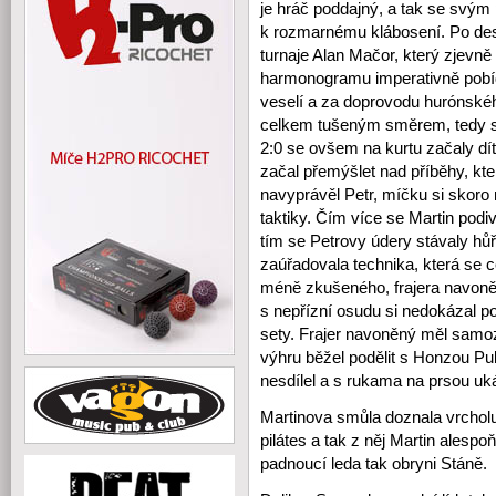
je hráč poddajný, a tak se svým
k rozmarnému klábosení. Po dese
turnaje Alan Mačor, který zjev
harmonogramu imperativně pobíd
veselí a za doprovodu hurónské
celkem tušeným směrem, tedy s
2:0 se ovšem na kurtu začaly dít
začal přemýšlet nad příběhy, k
navyprávěl Petr, míčku si skoro 
taktiky. Čím více se Martin pod
tím se Petrovy údery stávaly hůř
zaúřadovala technika, která se 
méně zkušeného, frajera navoněn
s nepřízní osudu si nedokázal po
sety. Frajer navoněný měl samoz
výhru běžel podělit s Honzou Pul
nesdílel a s rukama na prsou uk
Martinova smůla doznala vrchol
pilátes a tak z něj Martin alespo
padnoucí leda tak obryni Stáně.