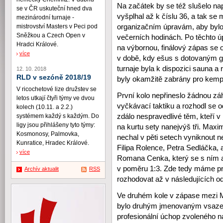
Na začátek by se též slušelo na
se v ČR uskuteční hned dva
vyšplhal až k číslu 36, a tak se
mezinárodní turnaje -
organizačním úpravám, aby bylo
mistrovství Masters v Peci pod
Sněžkou a Czech Open v
večerních hodinách. Po těchto 
Hradci Králové.
na výbornou, finálový zápas se 
více
v době, kdy ešus s dotovaným gu
turnaje byla k dispozici sauna a
12. 10. 2018
RLD v sezóně 2018/19
byly okamžitě zabrány pro kemp
V ricochetové lize družstev se
První kolo nepřineslo žádnou záha
letos utkají čtyři týmy ve dvou
vyčkávací taktiku a rozhodl se 
kolech (10.11. a 2.2.)
zdálo nespravedlivé těm, kteří v 
systémem každý s každým. Do
ligy jsou přihlášeny tyto týmy:
na kurtu sety nanejvýš tři. Maxim
Kosmonosy, Palmovka,
nechal v pěti setech vyniknout 
Kunratice, Hradec Králové.
Filipa Rolence, Petra Sedláčka, 
více
Romana Cenka, který se s ním a
v poměru 1:3. Zde tedy máme prv
Archív aktualit
RSS
rozhodovat až v následujících o
Ve druhém kole v zápase mezi
bylo druhým jmenovaným vsazeno
profesionální úchop zvoleného n