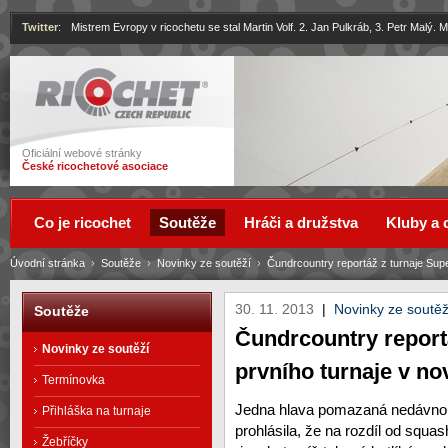
Twitter
:
Mistrem Evropy v ricochetu se stal Martin Volf. 2. Jan Pulkráb, 3. Petr Malý.
Ricochet
Oficiální webové stránky
České ricochetové asociace
Co je ricochet
Soutěže
Hráči a družstva
Kluby a 
Úvodní stránka
›
Soutěže
›
Novinky ze soutěží
›
Čundrcountry reportáž z turnaje Super
30. 11. 2013
|
Novinky ze soutěž
Soutěže
Čundrcountry reportá
Novinky ze soutěží
prvního turnaje v n
Termínovka
Jedna hlava pomazaná nedávno
Přihláška na turnaje
prohlásila, že na rozdíl od squas
Žebříčky