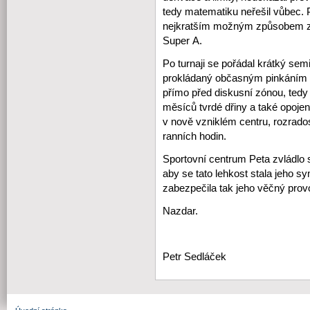
tedy matematiku neřešil vůbec. P
nejkratším možným způsobem zvít
Super A.
Po turnaji se pořádal krátký sem
prokládaný občasným pinkáním 
přímo před diskusní zónou, tedy 
měsíců tvrdé dřiny a také opoje
v nově vzniklém centru, rozrad
ranních hodin.
Sportovní centrum Peta zvládlo 
aby se tato lehkost stala jeho s
zabezpečila tak jeho věčný prov
Nazdar.
Petr Sedláček