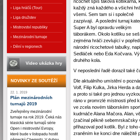
ricochet spíš taková kotlíkárna, 
každý zná každého a všichni hrá
Liga hráčů (Tour)
všemi. Sem tam si i společně
Liga družstev
zazpívají. A poslední turnaj kate
Super A byl opravdu velikým
Mistrovství republiky
táborákem. Okolo kotlíku se sešl
Mezinárodní turnaje
zejména hráči zevlující v popřed
Dění v regionech
národní ricochetové tabulky, např
Sedláček nebo Eda Kočvara. Výš
druhého kola.
Video ukázka hry
V neposlední řadě dorazil také 
NOVINKY ZE SOUTĚŽÍ
Dle aktuálního umístění o poznán
Volf, Filip Kulka, Jirka Herda a 
22. 1. 2019
a proto si také pro jednou vyzkouš
Plán mezinárodních
ráno v promrzlé místnosti před k
turnajů 2019
ve zcela novém táborském sport
Zveřejněny mezinárodní
kudrnáče Alana Mačora. Alan, v
turnaje na rok 2019. Čeká nás
(začínal pěkně sebemrskačsky v
klasická série turnajů série
přihazoval pod kotlík. Byl z to
Open i mistrovství Evropy,
zraněním ke konci dne náležitě p
které bude v listopadu hostit
německý Chemnitz. V dubnu