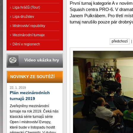
První turnaj kategorie A v novém
Liga hráčů (Tour)
Squash centra PRO-6. V dramati
Janem Pulkrábem. Pro třetí mís
Liga družstev
turnaj narušilo pouze pár drobn
Mistrovství republiky
Mezinárodní turnaje
předchozí
Dění v regionech
Video ukázka hry
NOVINKY ZE SOUTĚŽÍ
22. 1. 2019
Plán mezinárodních
turnajů 2019
Zveřejněny mezinárodní
turnaje na rok 2019. Čeká nás
klasická série turnajů série
Open i mistrovství Evropy,
které bude v listopadu hostit
německý Chemnitz. V dubnu