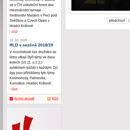
se v ČR uskuteční hned dva
mezinárodní turnaje -
mistrovství Masters v Peci pod
Sněžkou a Czech Open v
předchozí
Hradci Králové.
více
12. 10. 2018
RLD v sezóně 2018/19
V ricochetové lize družstev se
letos utkají čtyři týmy ve dvou
kolech (10.11. a 2.2.)
systémem každý s každým. Do
ligy jsou přihlášeny tyto týmy:
Kosmonosy, Palmovka,
Kunratice, Hradec Králové.
více
Archív aktualit
RSS