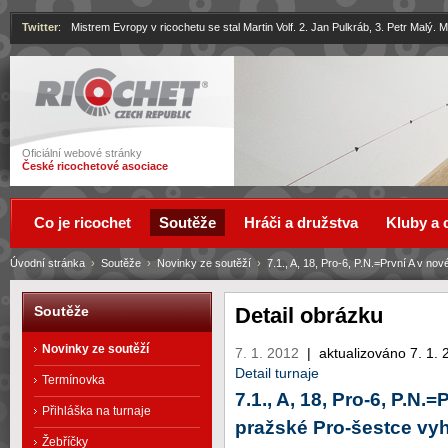
Twitter
:
Mistrem Evropy v ricochetu se stal Martin Volf. 2. Jan Pulkráb, 3. Petr Malý.
Ricochet
Oficiální webové stránky
České ricochetové asociace
Co je ricochet
Soutěže
Hráči a družstva
Kluby a 
Úvodní stránka
›
Soutěže
›
Novinky ze soutěží
›
7.1., A, 18, Pro-6, P.N.=První A v nov
Detail obrázku
Soutěže
Novinky ze soutěží
7. 1. 2012
|
aktualizováno 7. 1.
Detail turnaje
Termínovka
7.1., A, 18, Pro-6, P.N.
Přihláška na turnaje
pražské Pro-šestce vyh
Žebříčky