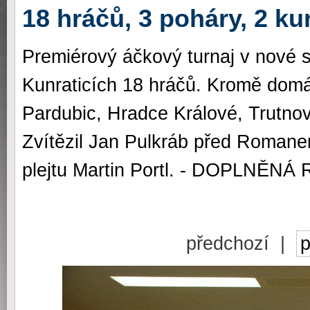
18 hráčů, 3 poháry, 2 kur
Premiérový áčkový turnaj v nové s
Kunraticích 18 hráčů. Kromě domác
Pardubic, Hradce Králové, Trutnov
Zvítězil Jan Pulkráb před Roman
plejtu Martin Portl. - DOPLNĚN
předchozí |
p