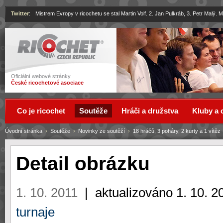
Twitter
:
Mistrem Evropy v ricochetu se stal Martin Volf. 2. Jan Pulkráb, 3. Petr Malý.
Ricochet
Oficiální webové stránky
České ricochetové asociace
Co je ricochet
Soutěže
Hráči a družstva
Kluby a 
Úvodní stránka
›
Soutěže
›
Novinky ze soutěží
›
18 hráčů, 3 poháry, 2 kurty a 1 vítěz
Detail obrázku
1. 10. 2011
|
aktualizováno 1. 10. 2
turnaje