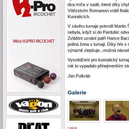
dva míče v sadě, které díky ch
Vítězstvím Romanovi vrátil finál
Kunraticích.
V závěru turnaje potvrdil Marti
nebyla, když si do Pardubic odve
Zvláštní uznání patří Hance Bací
jediná žena v turnaji. Díky hře s
výrazně zlepšuje...možná návod 
Vysvědčení pro kunratický turnaj 
rok to vypadalo přinejmenším s
Jan Pulkráb
Galerie
více