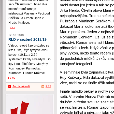
se v ČR uskuteční hned dva
mohl dostat jen jeden a tak se p
mezinárodní turnaje -
Jirka Herda. Čtvrtfinálová klání 
mistrovství Masters v Peci pod
nejnapínavějším. Trochu nečekan
Sněžkou a Czech Open v
Pulkrába s Martinem Šerákem. H
Hradci Králové.
dokázal Martin dokonale zužitk
více
Martin poražen. Jeden z nejhezčí
12. 10. 2018
Romanem Cenkem. Už, už se zdá
RLD v sezóně 2018/19
vítězství. Roman se snažil klam
V ricochetové lize družstev se
přibraných kilech. Když však v
letos utkají čtyři týmy ve dvou
plný výkon, nikdo těmto řečem ji
kolech (10.11. a 2.2.)
do posledních míčků. Jirkův zmar
systémem každý s každým. Do
turnajové fotogalerii.
ligy jsou přihlášeny tyto týmy:
Kosmonosy, Palmovka,
V semifinále byla zajímavá bit
Kunratice, Hradec Králové.
Edy Kočvary. Eda dokázal vydřít
více
více, mohl se na finále těšit mlad
Archív aktualit
RSS
Finále nabídlo pěkný a rychlý r
setů. V prvním Honza Pulkráb ne
druhém a třetím setu se zase situ
se všichni těšili. Roman zapomněl
vytrvale běhal a odvracel jako v