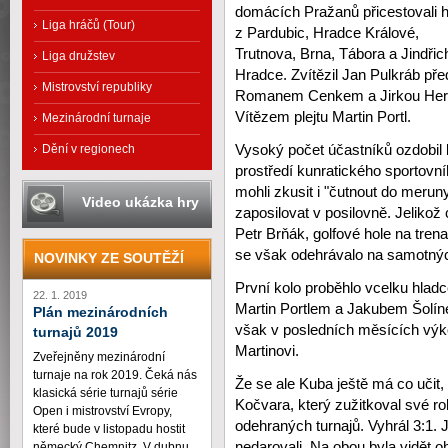
domácích Pražanů přicestovali h
Liga hráčů (Tour)
z Pardubic, Hradce Králové,
Trutnova, Brna, Tábora a Jindři
Liga družstev
Hradce. Zvítězil Jan Pulkráb pře
Mistrovství republiky
Romanem Cenkem a Jirkou Her
Vítězem plejtu Martin Portl.
Mezinárodní turnaje
Vysoký počet účastníků ozdobil 
Dění v regionech
prostředí kunratického sportovní
mohli zkusit i "čutnout do merun
Video ukázka hry
zaposilovat v posilovně. Jelikož 
Petr Brňák, golfové hole na tren
se však odehrávalo na samotnýc
NOVINKY ZE SOUTĚŽÍ
První kolo proběhlo vcelku hlad
22. 1. 2019
Martin Portlem a Jakubem Šolíne
Plán mezinárodních
však v posledních měsících výkon
turnajů 2019
Martinovi.
Zveřejněny mezinárodní
turnaje na rok 2019. Čeká nás
Že se ale Kuba ještě má co učit
klasická série turnajů série
Kočvara, který zužitkoval své ro
Open i mistrovství Evropy,
odehraných turnajů. Vyhrál 3:1.
které bude v listopadu hostit
nedarovali. Na obou byla vidět o
německý Chemnitz. V dubnu