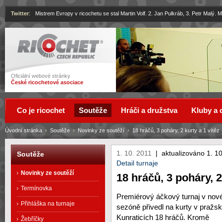
Twitter
:
Mistrem Evropy v ricochetu se stal Martin Volf. 2. Jan Pulkráb, 3. Petr Malý.
Ricochet
Oficiální webové stránky
České ricochetové asociace
Co je ricochet
Soutěže
Hráči a družstva
Kluby a 
Úvodní stránka
›
Soutěže
›
Novinky ze soutěží
›
18 hráčů, 3 poháry, 2 kurty a 1 vítěz
1. 10. 2011
|
aktualizováno 1. 1
Soutěže
Detail turnaje
Novinky ze soutěží
18 hráčů, 3 poháry, 2
Termínovka
Premiérový áčkový turnaj v nov
Přihláška na turnaje
sezóně přivedl na kurty v pražs
Kunraticích 18 hráčů. Kromě
Žebříčky