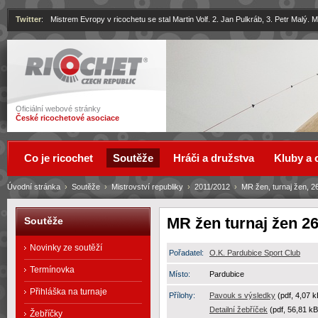
Twitter
:
Mistrem Evropy v ricochetu se stal Martin Volf. 2. Jan Pulkráb, 3. Petr Malý.
Ricochet
Oficiální webové stránky
České ricochetové asociace
Co je ricochet
Soutěže
Hráči a družstva
Kluby a 
Úvodní stránka
›
Soutěže
›
Mistrovství republiky
›
2011/2012
›
MR žen, turnaj žen, 26
MR žen turnaj žen 26.
Soutěže
Novinky ze soutěží
Pořadatel:
O.K. Pardubice Sport Club
Termínovka
Místo:
Pardubice
Přihláška na turnaje
Přílohy:
Pavouk s výsledky
(pdf, 4,07 k
Detailní žebříček
(pdf, 56,81 kB
Žebříčky