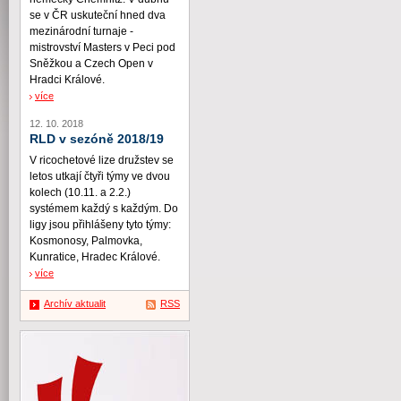
se v ČR uskuteční hned dva
mezinárodní turnaje -
mistrovství Masters v Peci pod
Sněžkou a Czech Open v
Hradci Králové.
více
12. 10. 2018
RLD v sezóně 2018/19
V ricochetové lize družstev se
letos utkají čtyři týmy ve dvou
kolech (10.11. a 2.2.)
systémem každý s každým. Do
ligy jsou přihlášeny tyto týmy:
Kosmonosy, Palmovka,
Kunratice, Hradec Králové.
více
Archív aktualit
RSS