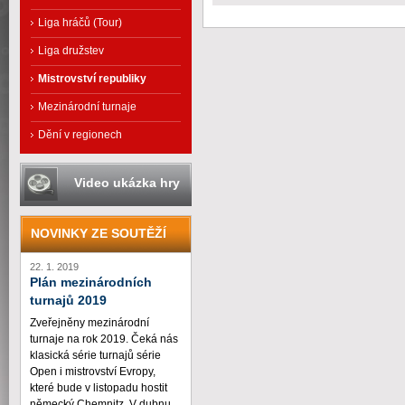
Liga hráčů (Tour)
Liga družstev
Mistrovství republiky
Mezinárodní turnaje
Dění v regionech
Video ukázka hry
NOVINKY ZE SOUTĚŽÍ
22. 1. 2019
Plán mezinárodních
turnajů 2019
Zveřejněny mezinárodní
turnaje na rok 2019. Čeká nás
klasická série turnajů série
Open i mistrovství Evropy,
které bude v listopadu hostit
německý Chemnitz. V dubnu